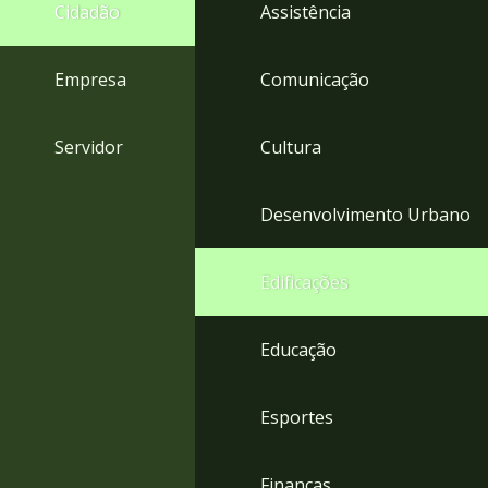
4
Cidadão
Assistência
Acessibilidade
5
Empresa
Comunicação
Servidor
Cultura
Desenvolvimento Urbano
Edificações
Educação
Esportes
Finanças