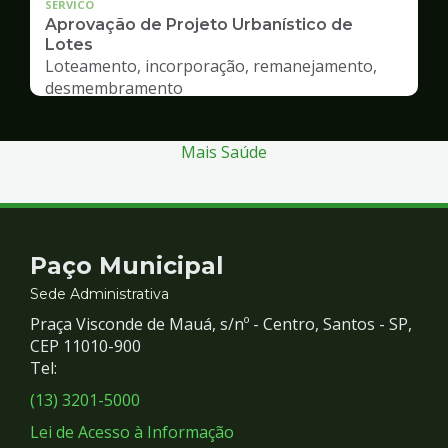
SERVICO
Aprovação de Projeto Urbanístico de
Lotes
Loteamento, incorporação, remanejamento,
desmembramento
Mais Saúde
Contato
Paço Municipal
e
Sede Administrativa
Praça Visconde de Mauá, s/nº - Centro, Santos - SP,
Redes
CEP 11010-900
Tel:
Sociais
(13) 3201-5000
Lei de Acesso à Informação