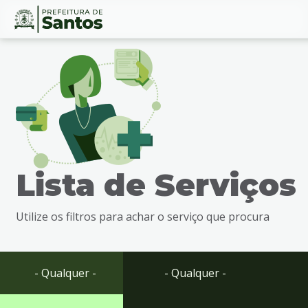
Ir
Conteúdo
para
o
conteúdo
1
Ir
para
o
menu
Lista de Serviços
2
Ir
para
Utilize os filtros para achar o serviço que procura
busca
3
Ir
para
- Qualquer -
- Qualquer -
o
rodapé