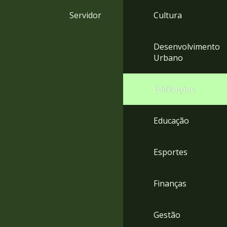
4
Servidor
Cultura
Acessibilidade
5
Desenvolvimento
Urbano
Edificações
Educação
Esportes
Finanças
Gestão