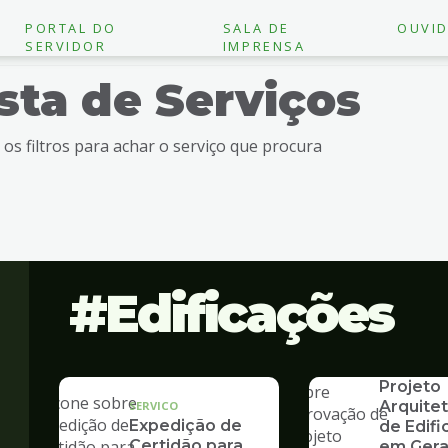
PORTAL DO
SALA DE
OUVID
SERVIDOR
IMPRENSA
ista de Serviços
e os filtros para achar o serviço que procura
Edificações
SERVICO
Aprovaç
Projeto
Arquite
SERVICO
Expedição de
de Edif
Certidão para
em Gera