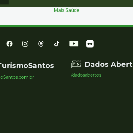
Mais Saúde
Dados Abert
TurismoSantos
/dadosabertos
moSantos.com.br