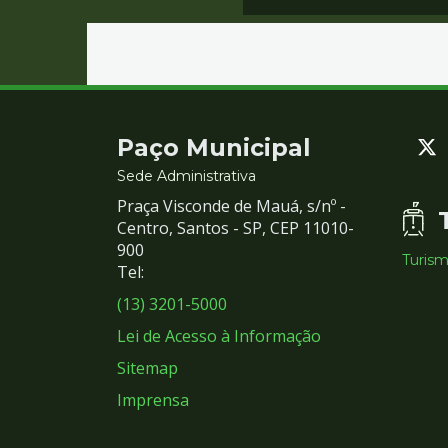
Contato
Paço Municipal
e
Sede Administrativa
Praça Visconde de Mauá, s/nº -
Redes
Centro, Santos - SP, CEP 11010-
900
Turis
Sociais
Tel:
(13) 3201-5000
Lei de Acesso à Informação
Sitemap
Imprensa