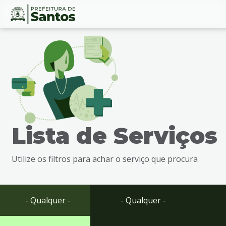
Ir
Conteúdo
para
o
conteúdo
1
Ir
para
o
menu
Lista de Serviços
2
Ir
para
Utilize os filtros para achar o serviço que procura
busca
3
Ir
para
- Qualquer -
- Qualquer -
o
rodapé