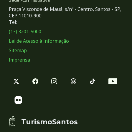
e
Sede Administrativa
Praça Visconde de Mauá, s/nº - Centro, Santos - SP,
Redes
CEP 11010-900
Tel:
Sociais
(13) 3201-5000
Lei de Acesso à Informação
Sitemap
Imprensa
TurismoSantos