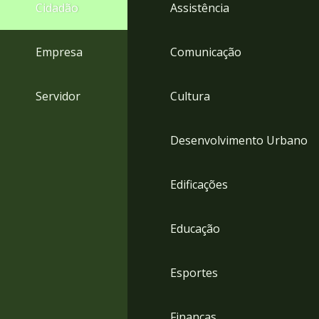
4
Cidadão
Assistência
Acessibilidade
5
Empresa
Comunicação
Servidor
Cultura
Desenvolvimento Urbano
Edificações
Educação
Esportes
Finanças