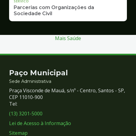
SERVICO
Parcerias com Organizações da
Sociedade Civil
Mais Saúde
Contato
Paço Municipal
e
Sede Administrativa
Praça Visconde de Mauá, s/nº - Centro, Santos - SP,
Redes
CEP 11010-900
Tel:
Sociais
(13) 3201-5000
Lei de Acesso à Informação
Sitemap