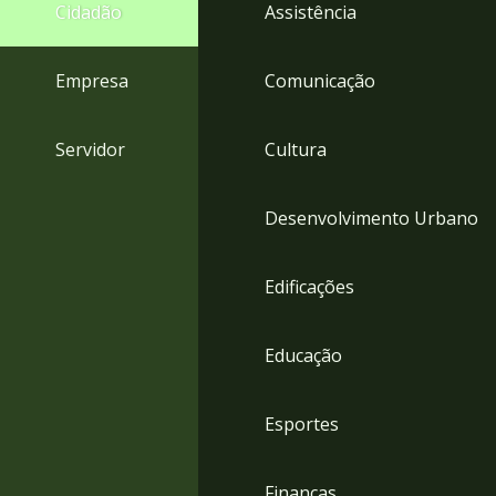
4
Cidadão
Assistência
Acessibilidade
5
Empresa
Comunicação
Servidor
Cultura
Desenvolvimento Urbano
Edificações
Educação
Esportes
Finanças