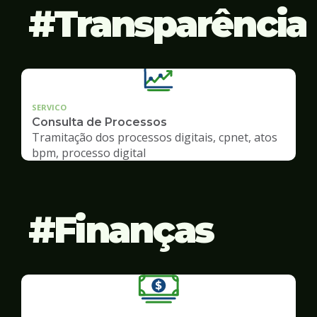
Transparência
SERVICO
Consulta de Processos
Tramitação dos processos digitais, cpnet, atos
bpm, processo digital
Finanças