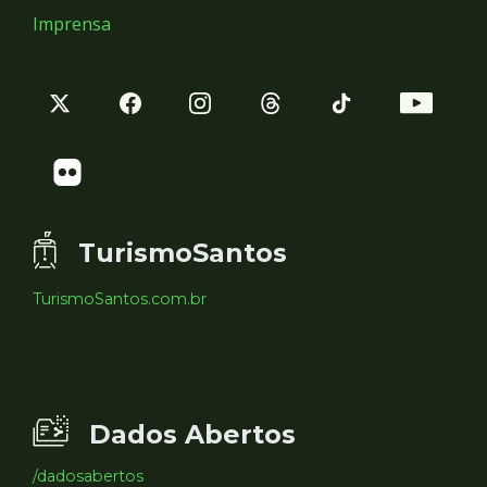
Imprensa
TurismoSantos
TurismoSantos.com.br
Dados Abertos
/dadosabertos