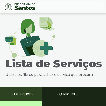
Ir
Conteúdo
para
o
conteúdo
1
Ir
para
o
menu
Lista de Serviços
2
Ir
para
Utilize os filtros para achar o serviço que procura
busca
3
Ir
para
- Qualquer -
- Qualquer -
o
rodapé