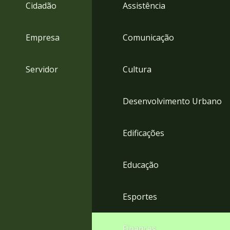
4
Cidadão
Assistência
Acessibilidade
5
Empresa
Comunicação
Servidor
Cultura
Desenvolvimento Urbano
Edificações
Educação
Esportes
Finanças