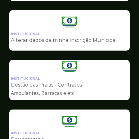
Ilustração
da
INSTITUCIONAL
pagina
Alterar dados da minha Inscrição Municipal
de
Finanças
Ilustração
da
INSTITUCIONAL
pagina
Gestão das Praias - Contratos
de
Ambulantes, Barracas e etc
Finanças
Ilustração
da
INSTITUCIONAL
pagina