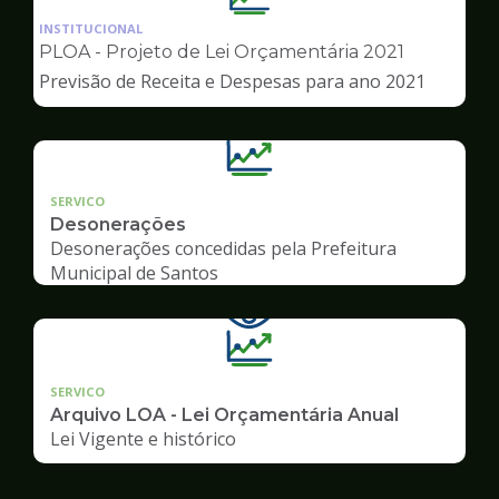
da
INSTITUCIONAL
pagina
PLOA - Projeto de Lei Orçamentária 2021
de
Previsão de Receita e Despesas para ano 2021
Transparência
SERVICO
Desonerações
Desonerações concedidas pela Prefeitura
Municipal de Santos
SERVICO
Arquivo LOA - Lei Orçamentária Anual
Lei Vigente e histórico