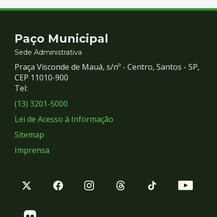
Contato
Paço Municipal
e
Sede Administrativa
Praça Visconde de Mauá, s/nº - Centro, Santos - SP,
Redes
CEP 11010-900
Tel:
Sociais
(13) 3201-5000
Lei de Acesso à Informação
Sitemap
Imprensa