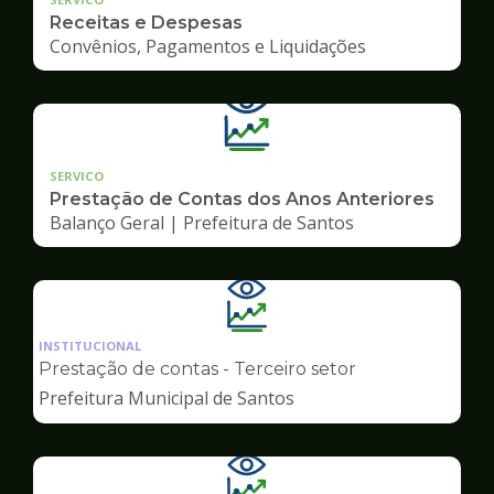
Receitas e Despesas
Convênios, Pagamentos e Liquidações
SERVICO
Prestação de Contas dos Anos Anteriores
Balanço Geral | Prefeitura de Santos
Ilustração
da
INSTITUCIONAL
pagina
Prestação de contas - Terceiro setor
de
Prefeitura Municipal de Santos
Transparência
Ilustração