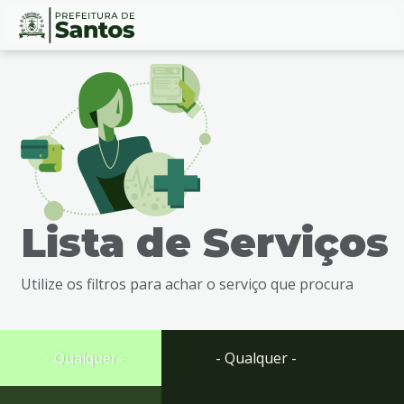
Ir
Conteúdo
para
o
conteúdo
1
Ir
para
o
menu
Lista de Serviços
2
Ir
para
Utilize os filtros para achar o serviço que procura
busca
3
Ir
para
- Qualquer -
- Qualquer -
o
rodapé