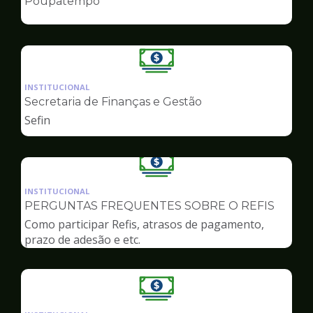
Poupatempo
de
Finanças
Ilustração
da
INSTITUCIONAL
pagina
Secretaria de Finanças e Gestão
de
Sefin
Finanças
Ilustração
da
INSTITUCIONAL
pagina
PERGUNTAS FREQUENTES SOBRE O REFIS
de
Como participar Refis, atrasos de pagamento,
Finanças
prazo de adesão e etc.
Ilustração
da