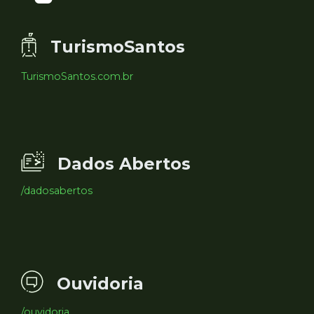
TurismoSantos
TurismoSantos.com.br
Dados Abertos
/dadosabertos
Ouvidoria
/ouvidoria