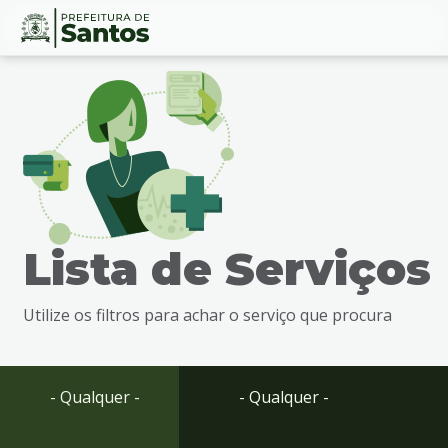
Ir
Conteúdo
para
o
conteúdo
1
Ir
para
o
menu
Lista de Serviços
2
Ir
para
Utilize os filtros para achar o serviço que procura
busca
3
Ir
para
- Qualquer -
- Qualquer -
o
rodapé