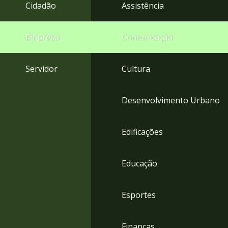
4
Cidadão
Assistência
Acessibilidade
5
Empresa
Comunicação
Servidor
Cultura
Desenvolvimento Urbano
Edificações
Educação
Esportes
Finanças