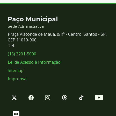
Contato
Paço Municipal
e
Sede Administrativa
Praça Visconde de Mauá, s/nº - Centro, Santos - SP,
Redes
CEP 11010-900
Tel:
Sociais
(13) 3201-5000
Lei de Acesso à Informação
Sitemap
Imprensa