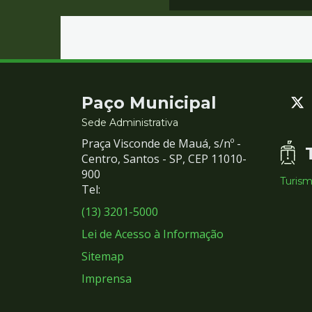
Contato
Paço Municipal
e
Sede Administrativa
Praça Visconde de Mauá, s/nº -
Redes
Centro, Santos - SP, CEP 11010-
900
Turis
Sociais
Tel:
(13) 3201-5000
Lei de Acesso à Informação
Sitemap
Imprensa