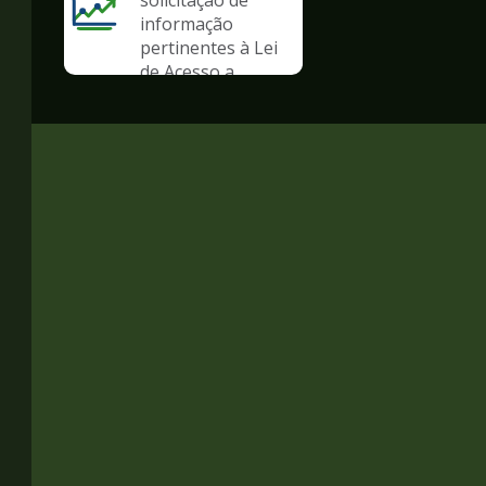
solicitação de
informação
pertinentes à Lei
de Acesso a
Informação