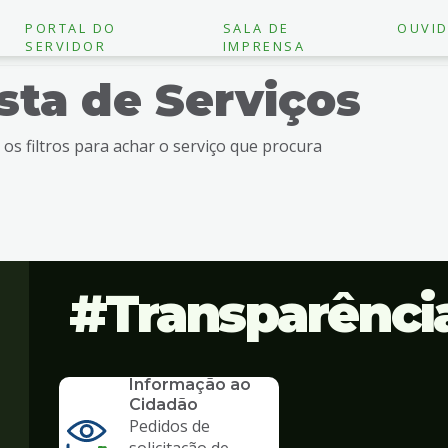
PORTAL DO
SALA DE
OUVID
SERVIDOR
IMPRENSA
ista de Serviços
e os filtros para achar o serviço que procura
Transparênci
SERVICO
SIC - Serviço de
Informação ao
Cidadão
Pedidos de