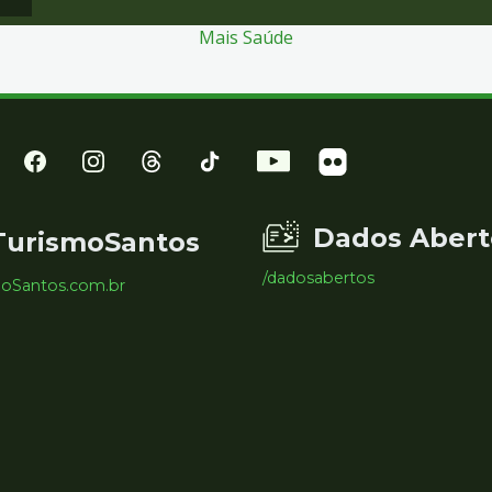
Mais Saúde
Dados Abert
TurismoSantos
/dadosabertos
moSantos.com.br