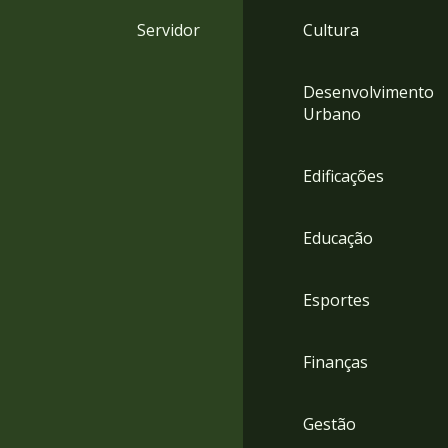
4
Servidor
Cultura
Acessibilidade
5
Desenvolvimento
Urbano
Edificações
Educação
Esportes
Finanças
Gestão