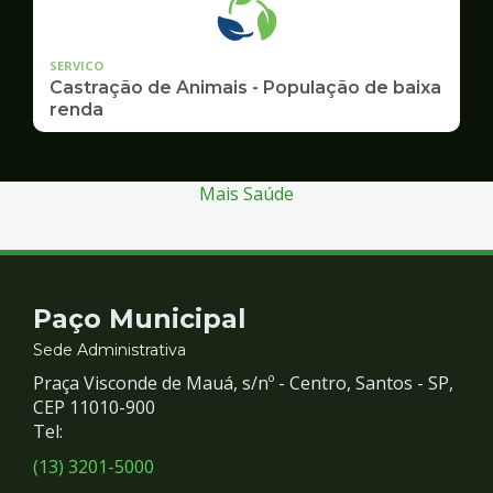
SERVICO
Castração de Animais - População de baixa
renda
Mais Saúde
Contato
Paço Municipal
e
Sede Administrativa
Praça Visconde de Mauá, s/nº - Centro, Santos - SP,
Redes
CEP 11010-900
Tel:
Sociais
(13) 3201-5000