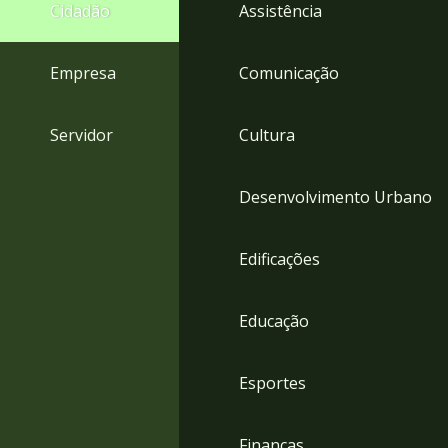
4
Cidadão
Assistência
Acessibilidade
5
Empresa
Comunicação
Servidor
Cultura
Desenvolvimento Urbano
Edificações
Educação
Esportes
Finanças