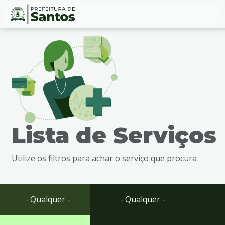
Ir
Conteúdo
para
o
conteúdo
1
Ir
para
o
menu
Lista de Serviços
2
Ir
para
Utilize os filtros para achar o serviço que procura
busca
3
Ir
para
- Qualquer -
- Qualquer -
o
rodapé