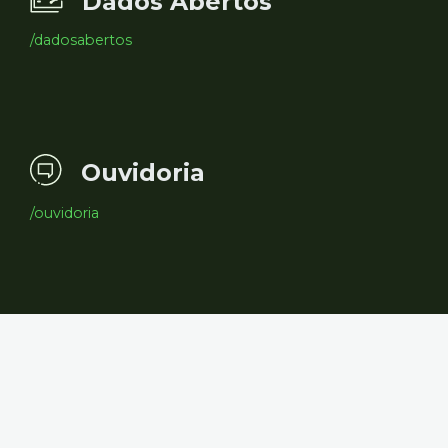
Dados Abertos
/dadosabertos
Ouvidoria
/ouvidoria