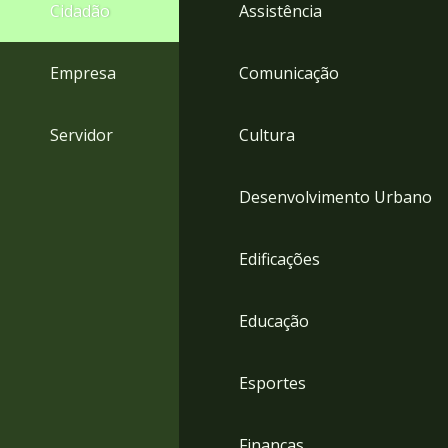
4
Cidadão
Assistência
Acessibilidade
5
Empresa
Comunicação
Servidor
Cultura
Desenvolvimento Urbano
Edificações
Educação
Esportes
Finanças