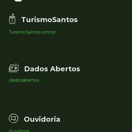
TurismoSantos
TurismoSantos.com.br
Dados Abertos
/dadosabertos
Ouvidoria
/ouvidoria