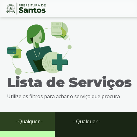
Ir
Conteúdo
para
o
conteúdo
1
Ir
para
o
menu
Lista de Serviços
2
Ir
para
Utilize os filtros para achar o serviço que procura
busca
3
Ir
para
- Qualquer -
- Qualquer -
o
rodapé