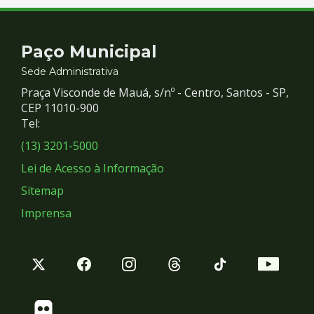
Contato
Paço Municipal
e
Sede Administrativa
Praça Visconde de Mauá, s/nº - Centro, Santos - SP,
Redes
CEP 11010-900
Tel:
Sociais
(13) 3201-5000
Lei de Acesso à Informação
Sitemap
Imprensa