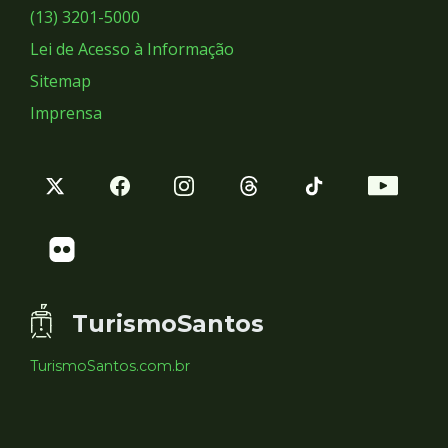
Sociais
(13) 3201-5000
Lei de Acesso à Informação
Sitemap
Imprensa
TurismoSantos
TurismoSantos.com.br