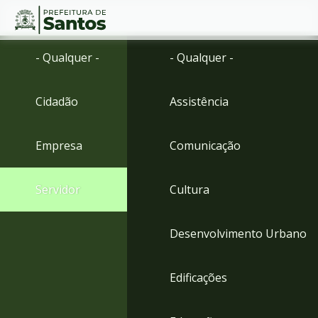
Ir
Conteúdo
- Qualquer -
- Qualquer -
para
o
conteúdo
Cidadão
Assistência
1
Ir
para
Empresa
Comunicação
o
menu
2
Servidor
Cultura
Ir
para
busca
Desenvolvimento Urbano
3
Ir
para
Edificações
o
rodapé