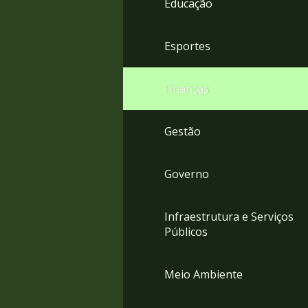
Educação
4
Acessibilidade
5
Esportes
Finanças
Gestão
Governo
Infraestrutura e Serviços
Públicos
Meio Ambiente