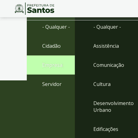
Ir
Conteúdo
- Qualquer -
- Qualquer -
para
o
conteúdo
Cidadão
Assistência
1
Ir
para
Empresa
Comunicação
o
menu
2
Servidor
Cultura
Ir
para
busca
Desenvolvimento
3
Urbano
Ir
para
o
Edificações
rodapé