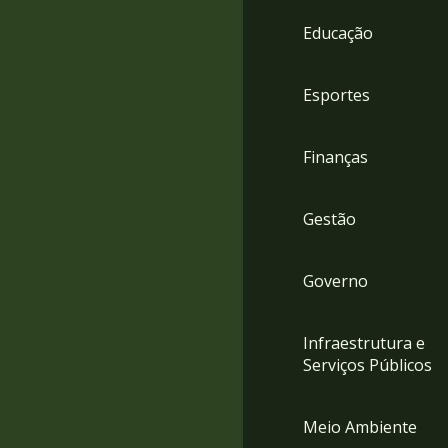
4
Educação
Acessibilidade
5
Esportes
Finanças
Gestão
Governo
Infraestrutura e
Serviços Públicos
Meio Ambiente