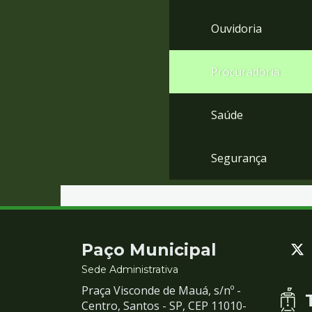
Ouvidoria
Procuradoria
Saúde
Segurança
Contato
Paço Municipal
e
Sede Administrativa
Praça Visconde de Mauá, s/nº -
Redes
Centro, Santos - SP, CEP 11010-