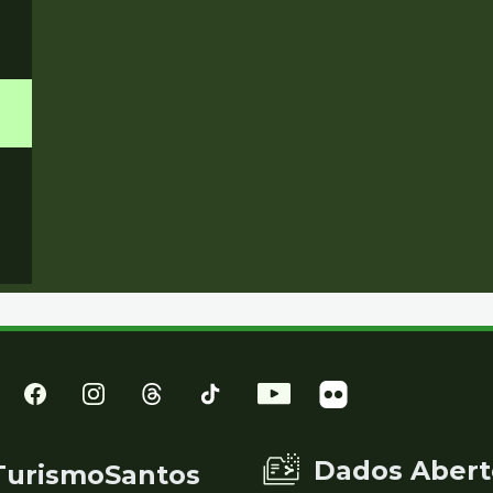
Dados Abert
TurismoSantos