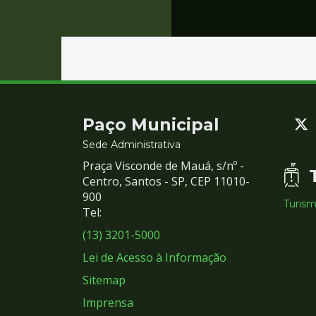
Contato
Paço Municipal
e
Sede Administrativa
Praça Visconde de Mauá, s/nº -
Redes
Centro, Santos - SP, CEP 11010-
900
Turis
Sociais
Tel:
(13) 3201-5000
Lei de Acesso à Informação
Sitemap
Imprensa