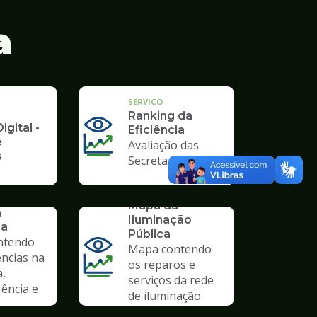
a
SERVICO
Ranking da
igital -
Eficiência
e
Avaliação das
s
Secretarias
SERVICO
Mapa da
a
Iluminação
ia
Pública
ntendo
Mapa contendo
ências na
os reparos e
a,
serviços da rede
ência e
de iluminação
pública.