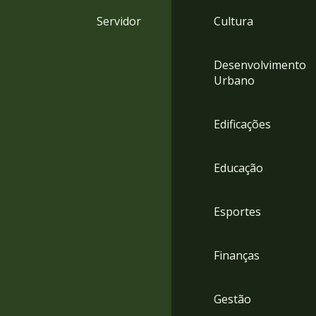
4
Servidor
Cultura
Acessibilidade
5
Desenvolvimento
Urbano
Edificações
Educação
Esportes
Finanças
Gestão