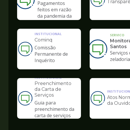
Transparê
Ilustração
Pagamentos
da
feitos em razão
pagina
da pandemia da
de
COVID-19
Ouvidoria
INSTITUCIONAL
SERVICO
Cominq
Monitor
Santos
Comissão
Ilustração
Serviços 
Permanente de
da
zeladoria
Inquérito
pagina
de
Ouvidoria
INSTITUCIONAL
Preenchimento
da Carta de
INSTITUCION
Serviços
Atos Norm
Ilustração
Ilustração
Guia para
da Ouvido
da
da
preenchimento da
pagina
pagina
carta de serviços
de
de
Ouvidoria
Ouvidoria