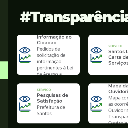
Transparênci
SERVICO
SIC - Serviço de
Informação ao
Cidadão
SERVICO
Pedidos de
Santos D
solicitação de
Carta d
informação
Serviço
pertinentes à Lei
de Acesso a
Informação
SERVICO
Mapa d
SERVICO
Ouvidor
Pesquisas de
Mapa co
Satisfação
as ocorr
Prefeitura de
Ouvidori
Santos
Transpar
Controle