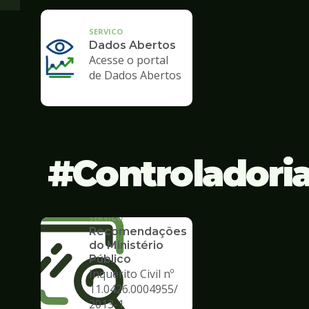
SERVICO
Dados Abertos
Acesse o portal
de Dados Abertos
Controladori
SERVICO
Recomendações
do Ministério
Público
Inquérito Civil nº
11.0426.0004955/
2013-1