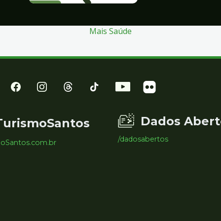
Mais Saúde
Dados Abert
TurismoSantos
/dadosabertos
moSantos.com.br