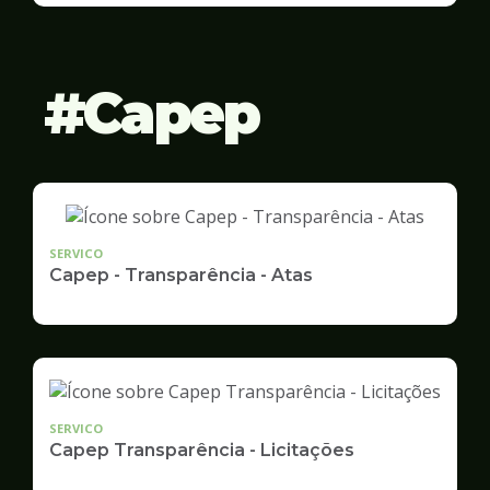
Gestão
Capep
SERVICO
Capep - Transparência - Atas
SERVICO
Capep Transparência - Licitações