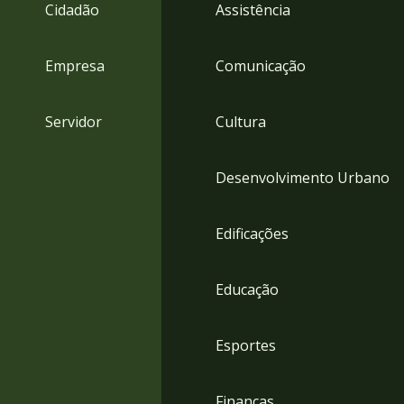
4
Cidadão
Assistência
Acessibilidade
5
Empresa
Comunicação
Servidor
Cultura
Desenvolvimento Urbano
Edificações
Educação
Esportes
Finanças