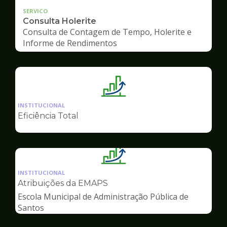
SERVICO
Consulta Holerite
Consulta de Contagem de Tempo, Holerite e
Informe de Rendimentos
Ilustração
da
INSTITUCIONAL
pagina
Eficiência Total
de
Gestão
Ilustração
da
INSTITUCIONAL
pagina
Atribuições da EMAPS
de
Escola Municipal de Administração Pública de
Gestão
Santos