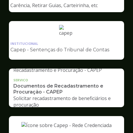
de
Carência, Retirar Guias, Carteirinha, etc
Capep
Ilustração
da
INSTITUCIONAL
pagina
Capep - Sentenças do Tribunal de Contas
de
Capep
SERVICO
Documentos de Recadastramento e
Procuração - CAPEP
Solicitar recadastramento de beneficiários e
procuração