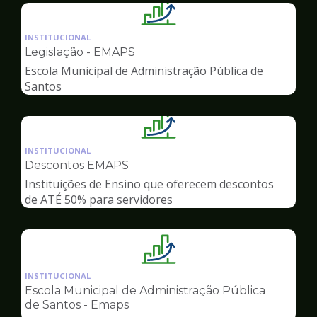
Ilustração
da
INSTITUCIONAL
pagina
Legislação - EMAPS
de
Escola Municipal de Administração Pública de
Gestão
Santos
Ilustração
da
INSTITUCIONAL
pagina
Descontos EMAPS
de
Instituições de Ensino que oferecem descontos
Gestão
de ATÉ 50% para servidores
Ilustração
da
INSTITUCIONAL
pagina
Escola Municipal de Administração Pública
de
de Santos - Emaps