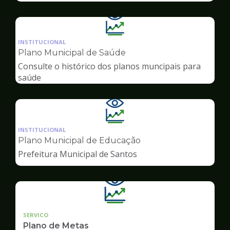
Ilustração
da
INSTITUCIONAL
pagina
Plano Municipal de Saúde
de
Consulte o histórico dos planos muncipais para
Transparência
saúde
Ilustração
da
INSTITUCIONAL
pagina
Plano Municipal de Educação
de
Prefeitura Municipal de Santos
Transparência
SERVICO
Plano de Metas