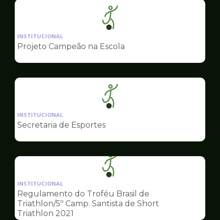
Ilustração
da
INSTITUCIONAL
pagina
Projeto Campeão na Escola
de
Esportes
Ilustração
da
INSTITUCIONAL
pagina
Secretaria de Esportes
de
Esportes
Ilustração
da
INSTITUCIONAL
pagina
Regulamento do Troféu Brasil de
de
Triathlon/5º Camp. Santista de Short
Esportes
Triathlon 2021