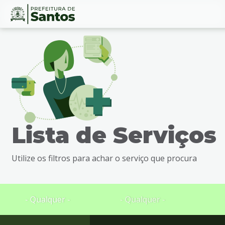
Ir
Conteúdo
para
o
conteúdo
1
Ir
para
o
menu
Lista de Serviços
2
Ir
para
Utilize os filtros para achar o serviço que procura
busca
3
Ir
para
- Qualquer -
- Qualquer -
o
rodapé