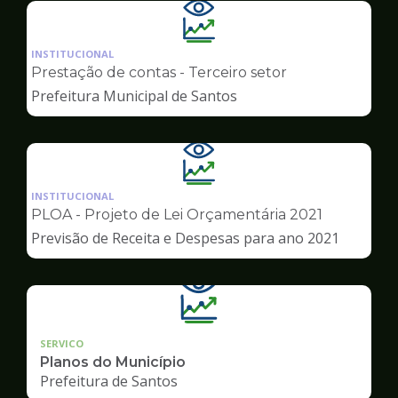
Ilustração
da
INSTITUCIONAL
pagina
Prestação de contas - Terceiro setor
de
Prefeitura Municipal de Santos
Transparência
Ilustração
da
INSTITUCIONAL
pagina
PLOA - Projeto de Lei Orçamentária 2021
de
Previsão de Receita e Despesas para ano 2021
Transparência
SERVICO
Planos do Município
Prefeitura de Santos