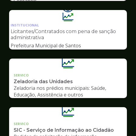
Contábeis
Ilustração
da
INSTITUCIONAL
pagina
Licitantes/Contratados com pena de sanção
de
administrativa
Transparência
Prefeitura Municipal de Santos
SERVICO
Zeladoria das Unidades
Zeladoria nos prédios municipais: Saúde,
Educação, Assistência e outros
SERVICO
SIC - Serviço de Informação ao Cidadão