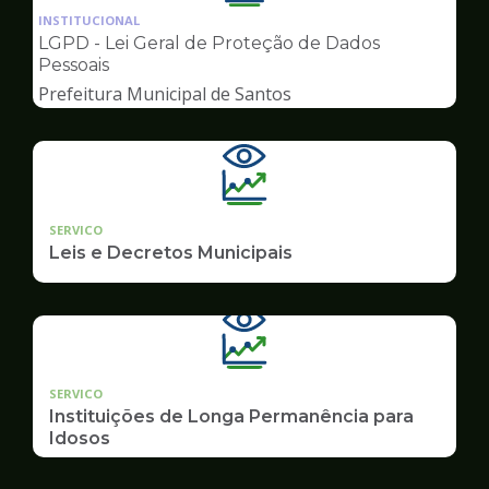
da
INSTITUCIONAL
pagina
LGPD - Lei Geral de Proteção de Dados
de
Pessoais
Transparência
Prefeitura Municipal de Santos
SERVICO
Leis e Decretos Municipais
SERVICO
Instituições de Longa Permanência para
Idosos