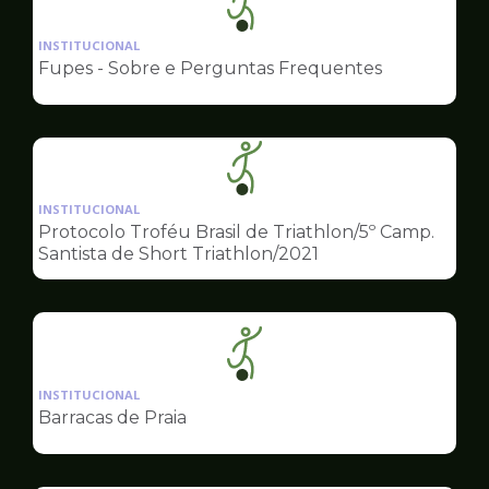
Ilustração
da
INSTITUCIONAL
pagina
Fupes - Sobre e Perguntas Frequentes
de
Esportes
Ilustração
da
INSTITUCIONAL
pagina
Protocolo Troféu Brasil de Triathlon/5º Camp.
de
Santista de Short Triathlon/2021
Esportes
Ilustração
da
INSTITUCIONAL
pagina
Barracas de Praia
de
Esportes