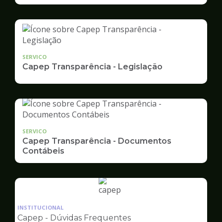
SERVICO
Capep Transparência - Legislação
SERVICO
Capep Transparência - Documentos
Contábeis
Ilustração
da
INSTITUCIONAL
pagina
Capep - Dúvidas Frequentes