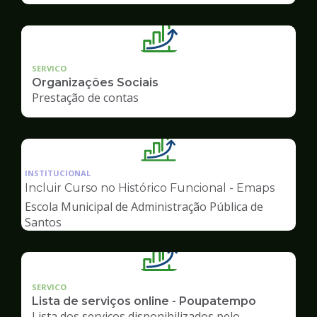
SERVICO
Organizações Sociais
Prestação de contas
Ilustração
da
INSTITUCIONAL
pagina
Incluir Curso no Histórico Funcional - Emaps
de
Escola Municipal de Administração Pública de
Gestão
Santos
SERVICO
Lista de serviços online - Poupatempo
Lista dos serviços disponibilizados pelo