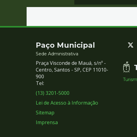
Contato
Paço Municipal
e
Sede Administrativa
Praça Visconde de Mauá, s/nº -
Redes
Centro, Santos - SP, CEP 11010-
900
Turis
Sociais
Tel:
(13) 3201-5000
Lei de Acesso à Informação
Sitemap
Imprensa