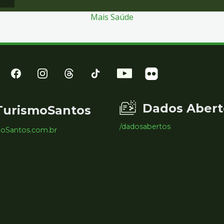
Mais Saúde
Dados Abert
TurismoSantos
/dadosabertos
moSantos.com.br