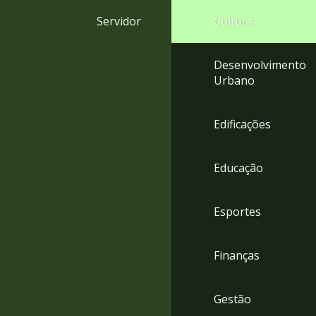
4
Servidor
Cultura
Acessibilidade
5
Desenvolvimento
Urbano
Edificações
Educação
Esportes
Finanças
Gestão