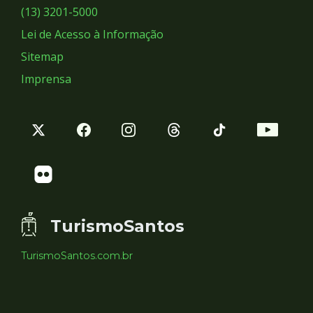
Sociais
(13) 3201-5000
Lei de Acesso à Informação
Sitemap
Imprensa
TurismoSantos
TurismoSantos.com.br