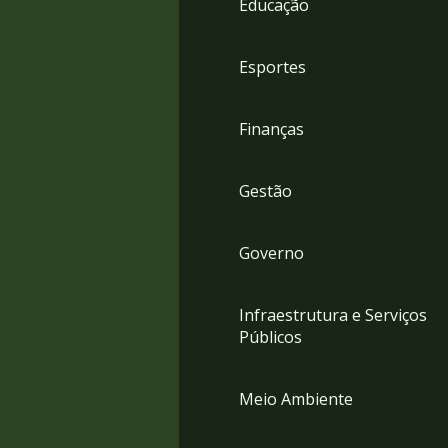
Educação
4
Acessibilidade
5
Esportes
Finanças
Gestão
Governo
Infraestrutura e Serviços
Públicos
Meio Ambiente