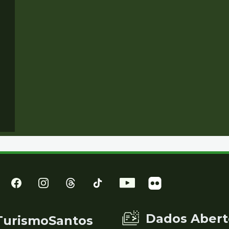
Dados Abert
TurismoSantos