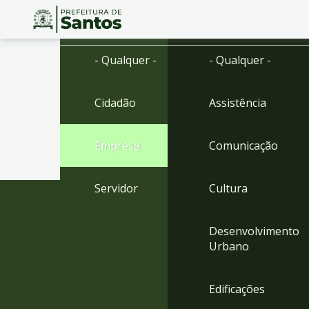
Ir
Conteúdo
- Qualquer -
- Qualquer -
para
o
conteúdo
Cidadão
Assistência
1
Ir
para
Empresa
Comunicação
o
menu
2
Servidor
Cultura
Ir
para
busca
Desenvolvimento
3
Urbano
Ir
para
o
Edificações
rodapé