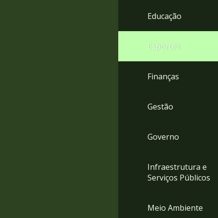
4
Educação
Acessibilidade
5
Esportes
Finanças
Gestão
Governo
Infraestrutura e
Serviços Públicos
Meio Ambiente