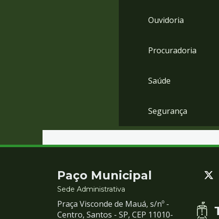
Ouvidoria
Procuradoria
Saúde
Segurança
Contato
Paço Municipal
e
Sede Administrativa
Praça Visconde de Mauá, s/nº -
Redes
Centro, Santos - SP, CEP 11010-