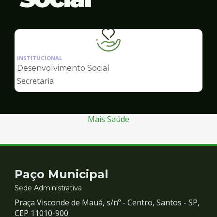
Ilustração
da
INSTITUCIONAL
pagina
Desenvolvimento Social
de
Secretaria
Desenvolvimento
Social
Mais Saúde
Contato
Paço Municipal
e
Sede Administrativa
Praça Visconde de Mauá, s/nº - Centro, Santos - SP,
Redes
CEP 11010-900