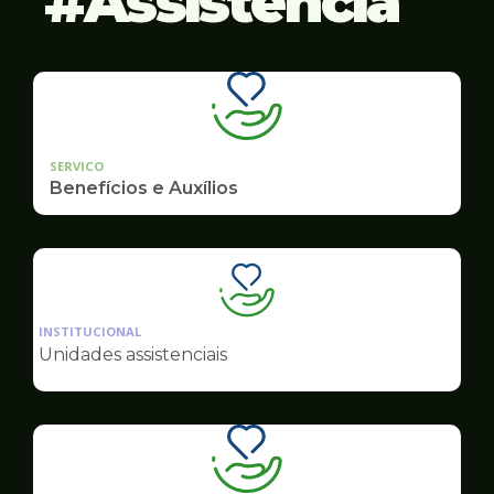
Assistência
SERVICO
Benefícios e Auxílios
Ilustração
da
INSTITUCIONAL
pagina
Unidades assistenciais
de
Assistência