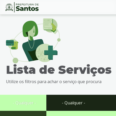
Ir
Conteúdo
para
o
conteúdo
1
Ir
para
o
menu
Lista de Serviços
2
Ir
para
Utilize os filtros para achar o serviço que procura
busca
3
Ir
para
- Qualquer -
- Qualquer -
o
rodapé