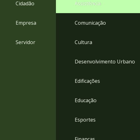
4
Cidadão
Assistência
Acessibilidade
5
Empresa
Comunicação
Servidor
Cultura
Desenvolvimento Urbano
Edificações
Educação
Esportes
Finanças