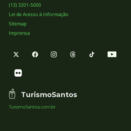
Sociais
(13) 3201-5000
Lei de Acesso à Informação
Sitemap
Imprensa
TurismoSantos
TurismoSantos.com.br