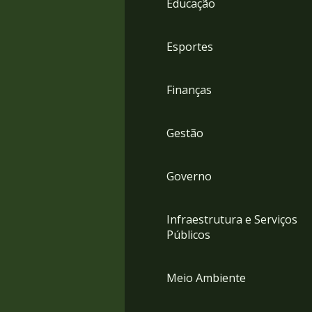
Educação
4
Acessibilidade
5
Esportes
Finanças
Gestão
Governo
Infraestrutura e Serviços
Públicos
Meio Ambiente