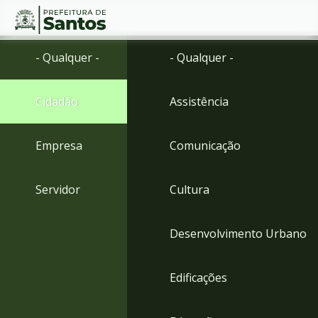
Ir
Conteúdo
- Qualquer -
- Qualquer -
para
o
conteúdo
Cidadão
Assistência
1
Ir
para
Empresa
Comunicação
o
menu
2
Servidor
Cultura
Ir
para
busca
Desenvolvimento Urbano
3
Ir
para
Edificações
o
rodapé