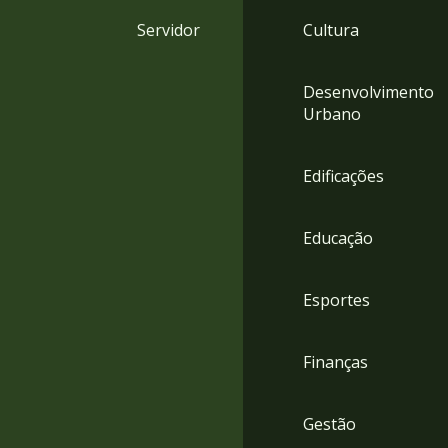
4
Servidor
Cultura
Acessibilidade
5
Desenvolvimento
Urbano
Edificações
Educação
Esportes
Finanças
Gestão