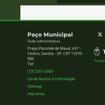
Contato
Paço Municipal
e
Sede Administrativa
Praça Visconde de Mauá, s/nº -
Redes
Centro, Santos - SP, CEP 11010-
900
Turis
Sociais
Tel:
(13) 3201-5000
Lei de Acesso à Informação
Sitemap
Imprensa