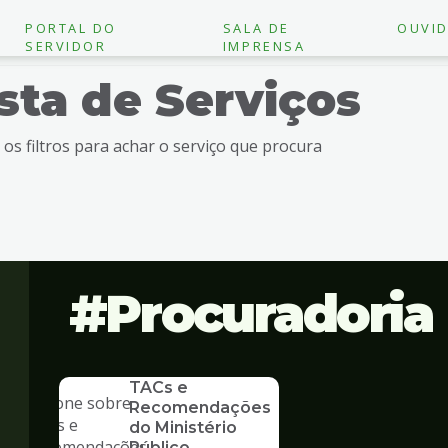
PORTAL DO
SALA DE
OUVID
SERVIDOR
IMPRENSA
ista de Serviços
e os filtros para achar o serviço que procura
Procuradoria
SERVICO
TACs e
Recomendações
do Ministério
Público