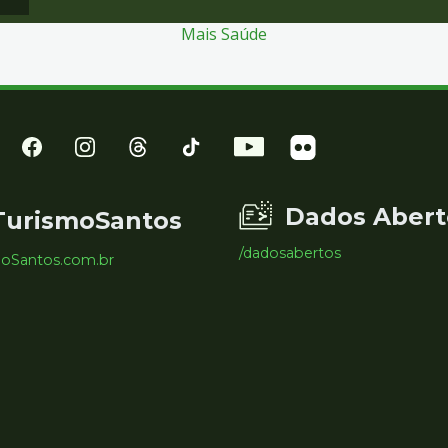
Mais Saúde
Dados Abert
TurismoSantos
/dadosabertos
moSantos.com.br