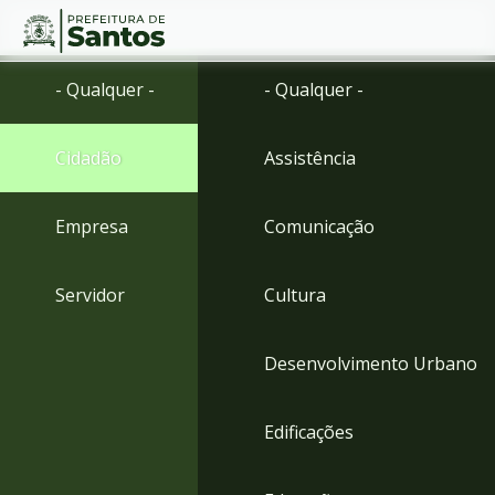
Ir
Conteúdo
- Qualquer -
- Qualquer -
para
o
conteúdo
Cidadão
Assistência
1
Ir
para
Empresa
Comunicação
o
menu
2
Servidor
Cultura
Ir
para
busca
Desenvolvimento Urbano
3
Ir
para
Edificações
o
rodapé