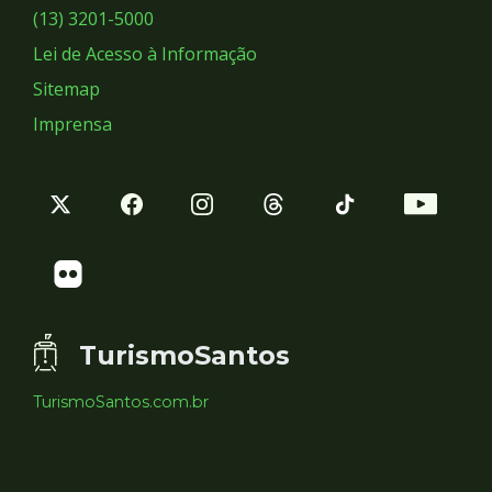
Sociais
(13) 3201-5000
Lei de Acesso à Informação
Sitemap
Imprensa
TurismoSantos
TurismoSantos.com.br