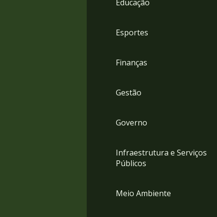
Educação
4
Acessibilidade
5
Esportes
Finanças
Gestão
Governo
Infraestrutura e Serviços
Públicos
Meio Ambiente