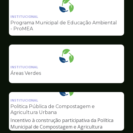
Ilustração
da
INSTITUCIONAL
pagina
Programa Municipal de Educação Ambiental
de
- ProMEA
Meio
Ambiente
Ilustração
da
INSTITUCIONAL
pagina
Áreas Verdes
de
Meio
Ambiente
Ilustração
da
INSTITUCIONAL
pagina
Politica Pública de Compostagem e
de
Agricultura Urbana
Meio
Incentivo à construção participativa da Política
Ambiente
Municipal de Compostagem e Agricultura