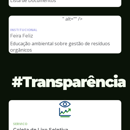
Lista de Documentos
Meio
Ambiente
" alt="" />
Ilustração
da
INSTITUCIONAL
pagina
Feira Feliz
de
Educação ambiental sobre gestão de resíduos
Meio
orgânicos
Ambiente
Transparência
SERVICO
Coleta de Lixo Seletiva