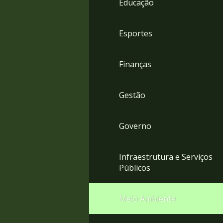
Educação
4
Acessibilidade
5
Esportes
Finanças
Gestão
Governo
Infraestrutura e Serviços
Públicos
Meio Ambiente