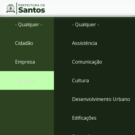
Ir
Conteúdo
- Qualquer -
- Qualquer -
para
o
conteúdo
Cidadão
Assistência
1
Ir
para
Empresa
Comunicação
o
menu
2
Servidor
Cultura
Ir
para
busca
Desenvolvimento Urbano
3
Ir
para
Edificações
o
rodapé