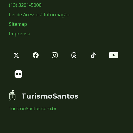
Sociais
(13) 3201-5000
Lei de Acesso à Informação
Sitemap
Imprensa
TurismoSantos
TurismoSantos.com.br