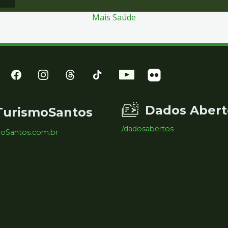
Mais Saúde
Dados Abert
TurismoSantos
/dadosabertos
moSantos.com.br