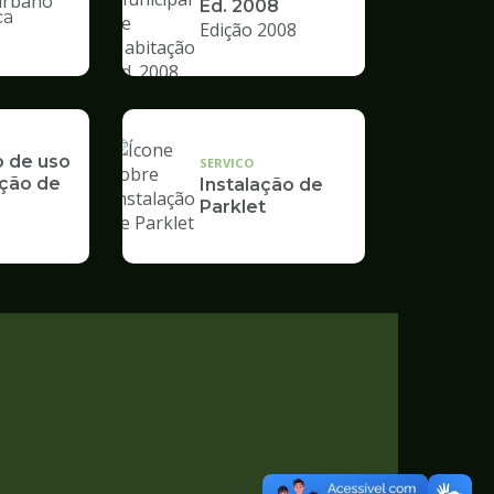
Ed. 2008
ca
Edição 2008
nto
o de uso
SERVICO
ção de
Instalação de
Parklet