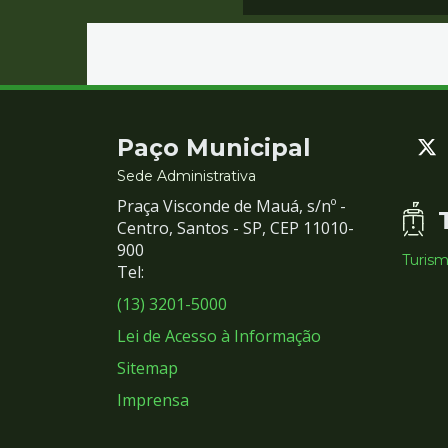
Contato
Paço Municipal
e
Sede Administrativa
Praça Visconde de Mauá, s/nº -
Redes
Centro, Santos - SP, CEP 11010-
900
Turis
Sociais
Tel:
(13) 3201-5000
Lei de Acesso à Informação
Sitemap
Imprensa