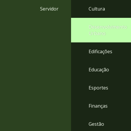
4
Servidor
Cultura
Acessibilidade
5
Desenvolvimento
Urbano
Edificações
Educação
Esportes
Finanças
Gestão