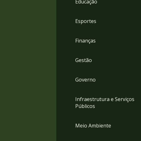
Educação
4
Acessibilidade
5
Esportes
Finanças
Gestão
Governo
Infraestrutura e Serviços
Públicos
Meio Ambiente