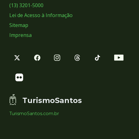
Sociais
(13) 3201-5000
Lei de Acesso à Informação
Sitemap
Imprensa
TurismoSantos
TurismoSantos.com.br