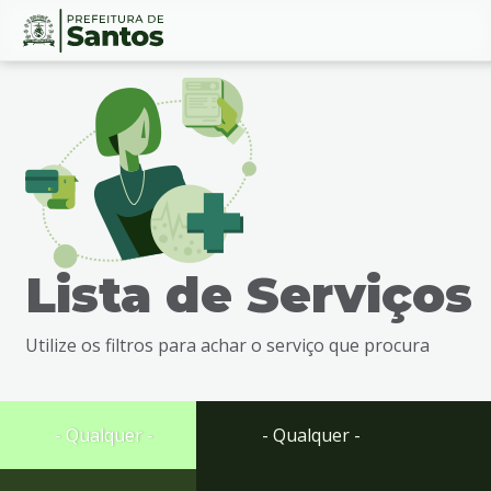
Ir
Conteúdo
para
o
conteúdo
1
Ir
para
o
menu
Lista de Serviços
2
Ir
para
Utilize os filtros para achar o serviço que procura
busca
3
Ir
para
- Qualquer -
- Qualquer -
o
rodapé