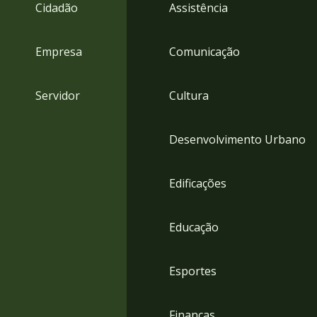
4
Cidadão
Assistência
Acessibilidade
5
Empresa
Comunicação
Servidor
Cultura
Desenvolvimento Urbano
Edificações
Educação
Esportes
Finanças