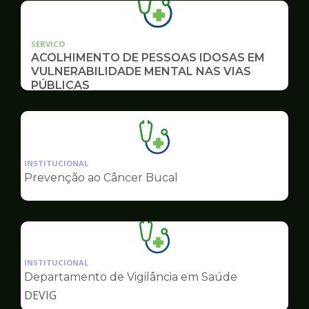
SERVICO
ACOLHIMENTO DE PESSOAS IDOSAS EM
VULNERABILIDADE MENTAL NAS VIAS
PÚBLICAS
Ilustração
da
INSTITUCIONAL
pagina
Prevenção ao Câncer Bucal
de
Saúde
Ilustração
da
INSTITUCIONAL
pagina
Departamento de Vigilância em Saúde
de
DEVIG
Saúde