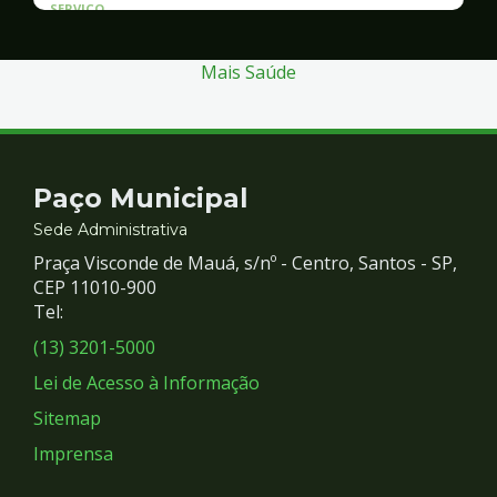
SERVICO
Atendimento às Vítimas de Violência
Mais Saúde
Contato
Paço Municipal
e
Sede Administrativa
Praça Visconde de Mauá, s/nº - Centro, Santos - SP,
Redes
CEP 11010-900
Tel:
Sociais
(13) 3201-5000
Lei de Acesso à Informação
Sitemap
Imprensa