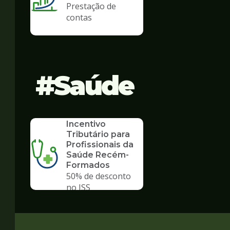
Prestação de
contas
Saúde
SERVICO
Incentivo
Tributário para
Profissionais da
Saúde Recém-
Formados
50% de desconto
no ISS