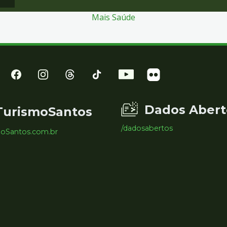
Mais Saúde
Dados Abert
TurismoSantos
/dadosabertos
moSantos.com.br