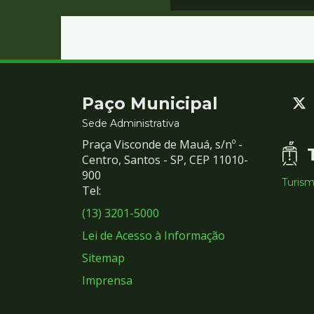
Contato
Paço Municipal
e
Sede Administrativa
Praça Visconde de Mauá, s/nº -
Redes
Centro, Santos - SP, CEP 11010-
900
Turis
Sociais
Tel:
(13) 3201-5000
Lei de Acesso à Informação
Sitemap
Imprensa