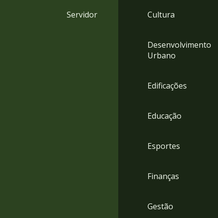
4
Servidor
Cultura
Acessibilidade
5
Desenvolvimento
Urbano
Edificações
Educação
Esportes
Finanças
Gestão