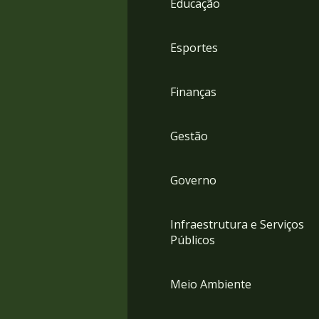
Educação
4
Acessibilidade
5
Esportes
Finanças
Gestão
Governo
Infraestrutura e Serviços
Públicos
Meio Ambiente