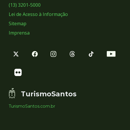
Sociais
(13) 3201-5000
Lei de Acesso à Informação
Sitemap
Imprensa
TurismoSantos
TurismoSantos.com.br