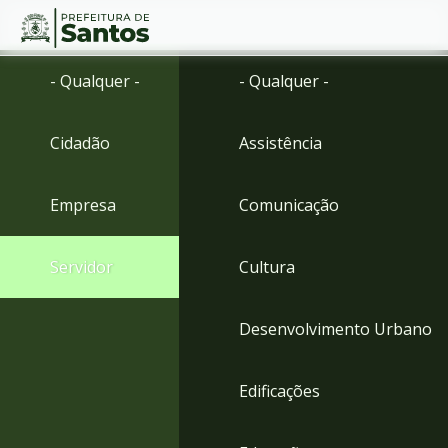
Ir
Conteúdo
- Qualquer -
- Qualquer -
para
o
conteúdo
Cidadão
Assistência
1
Ir
para
Empresa
Comunicação
o
menu
2
Servidor
Cultura
Ir
para
busca
Desenvolvimento Urbano
3
Ir
para
Edificações
o
rodapé