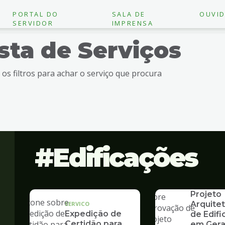
PORTAL DO
SALA DE
OUVID
SERVIDOR
IMPRENSA
ista de Serviços
e os filtros para achar o serviço que procura
Edificações
SERVICO
Aprovaç
Projeto
Arquite
SERVICO
Expedição de
de Edif
Certidão para
em Gera