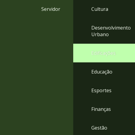
4
Servidor
Cultura
Acessibilidade
5
Desenvolvimento
Urbano
Edificações
Educação
Esportes
Finanças
Gestão