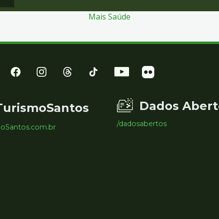
Mais Saúde
Dados Abert
TurismoSantos
/dadosabertos
moSantos.com.br