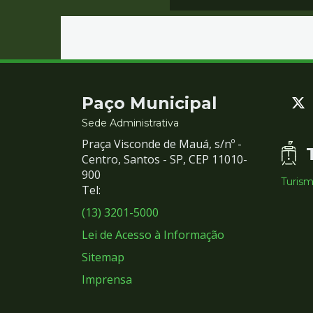
Contato
Paço Municipal
e
Sede Administrativa
Praça Visconde de Mauá, s/nº -
Redes
Centro, Santos - SP, CEP 11010-
900
Turis
Sociais
Tel:
(13) 3201-5000
Lei de Acesso à Informação
Sitemap
Imprensa