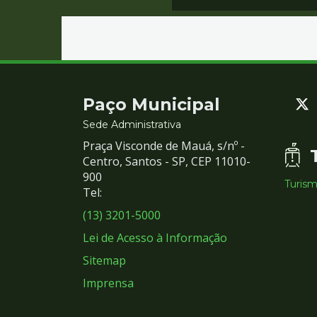
Contato
Paço Municipal
e
Sede Administrativa
Praça Visconde de Mauá, s/nº -
Redes
Centro, Santos - SP, CEP 11010-
900
Turis
Sociais
Tel:
(13) 3201-5000
Lei de Acesso à Informação
Sitemap
Imprensa