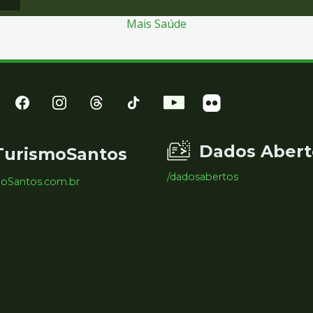
Mais Saúde
Dados Abert
TurismoSantos
/dadosabertos
moSantos.com.br