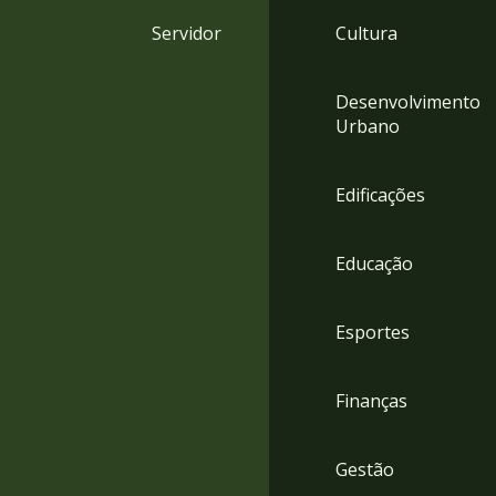
4
Servidor
Cultura
Acessibilidade
5
Desenvolvimento
Urbano
Edificações
Educação
Esportes
Finanças
Gestão