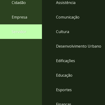
4
Cidadão
Assistência
Acessibilidade
5
Empresa
Comunicação
Servidor
Cultura
Desenvolvimento Urbano
Edificações
Educação
Esportes
Finanças