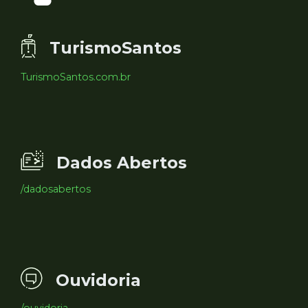
TurismoSantos
TurismoSantos.com.br
Dados Abertos
/dadosabertos
Ouvidoria
/ouvidoria