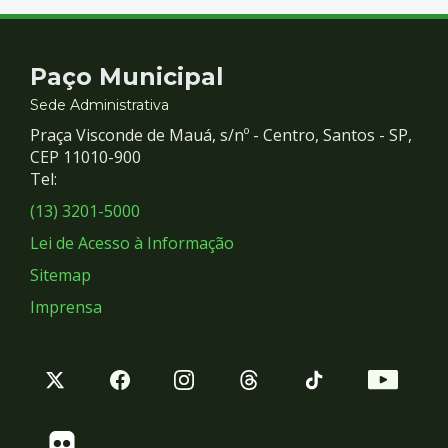
Contato
Paço Municipal
e
Sede Administrativa
Praça Visconde de Mauá, s/nº - Centro, Santos - SP,
Redes
CEP 11010-900
Tel:
Sociais
(13) 3201-5000
Lei de Acesso à Informação
Sitemap
Imprensa