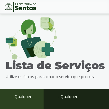
Ir
Conteúdo
para
o
conteúdo
1
Ir
para
o
menu
Lista de Serviços
2
Ir
para
Utilize os filtros para achar o serviço que procura
busca
3
Ir
para
- Qualquer -
- Qualquer -
o
rodapé