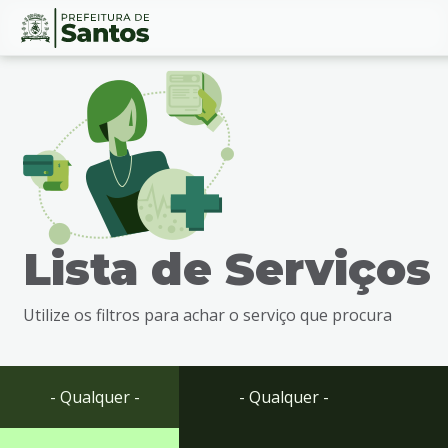
Ir
Conteúdo
para
o
conteúdo
1
Ir
para
o
menu
Lista de Serviços
2
Ir
para
Utilize os filtros para achar o serviço que procura
busca
3
Ir
para
- Qualquer -
- Qualquer -
o
rodapé