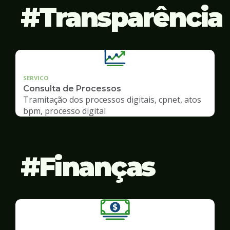
Transparência
SERVICO
Consulta de Processos
Tramitação dos processos digitais, cpnet, atos
bpm, processo digital
Finanças