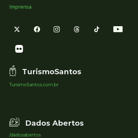
Imprensa
TurismoSantos
TurismoSantos.com.br
Dados Abertos
/dadosabertos