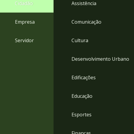
4
Cidadão
Assistência
Acessibilidade
5
Empresa
Comunicação
Servidor
Cultura
Desenvolvimento Urbano
Edificações
Educação
Esportes
Finanças