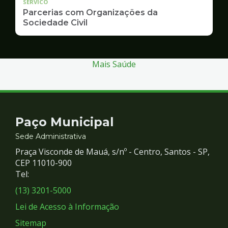
SERVICO
Parcerias com Organizações da
Sociedade Civil
Mais Saúde
Contato
Paço Municipal
e
Sede Administrativa
Praça Visconde de Mauá, s/nº - Centro, Santos - SP,
Redes
CEP 11010-900
Tel:
Sociais
(13) 3201-5000
Lei de Acesso à Informação
Sitemap