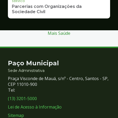
SERVICO
Parcerias com Organizações da
Sociedade Civil
Mais Saúde
Contato
Paço Municipal
e
Sede Administrativa
Praça Visconde de Mauá, s/nº - Centro, Santos - SP,
Redes
CEP 11010-900
Tel:
Sociais
(13) 3201-5000
Lei de Acesso à Informação
Sitemap