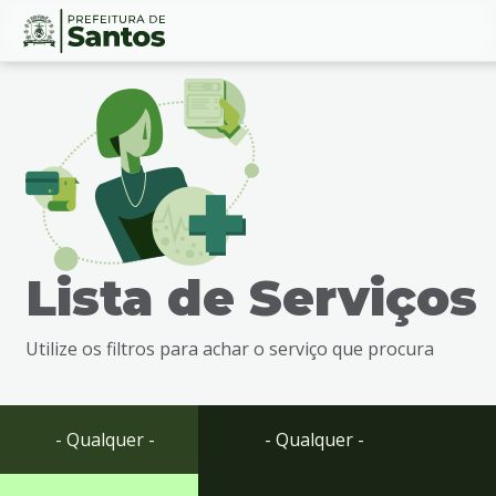
Ir
Conteúdo
para
o
conteúdo
1
Ir
para
o
menu
Lista de Serviços
2
Ir
para
Utilize os filtros para achar o serviço que procura
busca
3
Ir
para
- Qualquer -
- Qualquer -
o
rodapé