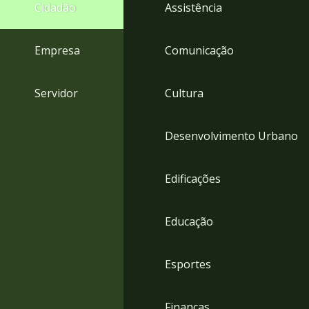
4
Cidadão
Assistência
Acessibilidade
5
Empresa
Comunicação
Servidor
Cultura
Desenvolvimento Urbano
Edificações
Educação
Esportes
Finanças