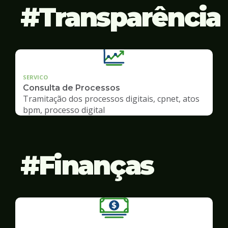
Transparência
SERVICO
Consulta de Processos
Tramitação dos processos digitais, cpnet, atos
bpm, processo digital
Finanças