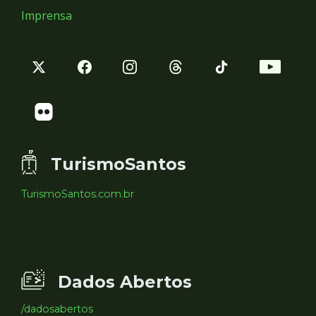
Imprensa
TurismoSantos
TurismoSantos.com.br
Dados Abertos
/dadosabertos