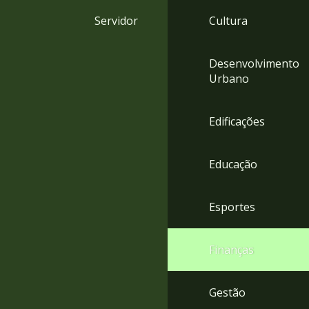
4
Servidor
Cultura
Acessibilidade
5
Desenvolvimento
Urbano
Edificações
Educação
Esportes
Finanças
Gestão