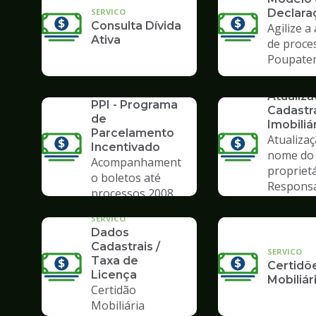
SERVICO
Declara
Consulta Dívida
Agilize a
Ativa
de proce
Poupate
SERVICO
SERVICO
Atualiz
PPI - Programa
Cadastr
de
Imobiliá
Parcelamento
Atualiza
Incentivado
nome do
Acompanhament
propriet
o boletos até
Respons
processos 2008
Tributár
SERVICO
Dados
Cadastrais /
SERVICO
Taxa de
Certidõ
Licença
Mobiliár
Certidão
Mobiliária