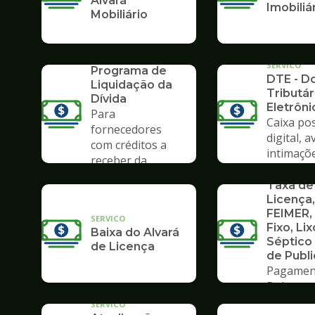
Alvará
Imobiliá
Mobiliário
SERVICO
PLD 2019 -
SERVICO
Programa de
DTE - Do
Liquidação da
Tributár
Dívida
Eletrôni
Para
Caixa pos
fornecedores
digital, a
com créditos a
intimaçõ
receber da
SERVICO
Prefeitura
Taxa de
Licença,
FEIMER,
SERVICO
Fixo, Lix
Baixa do Alvará
Séptico
de Licença
de Publ
Pagamen
Boleto
SERVICO