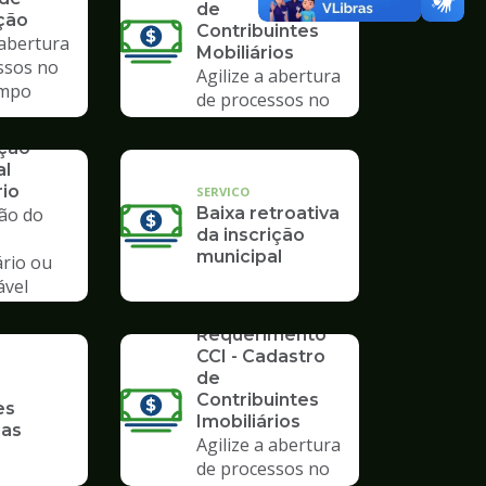
de
ção
Contribuintes
 abertura
Mobiliários
ssos no
Agilize a abertura
mpo
de processos no
Poupatempo
ação
al
rio
SERVICO
ção do
Baixa retroativa
da inscrição
municipal
ário ou
ável
io
SERVICO
Requerimento
CCI - Cadastro
de
Contribuintes
es
Imobiliários
ias
Agilize a abertura
de processos no