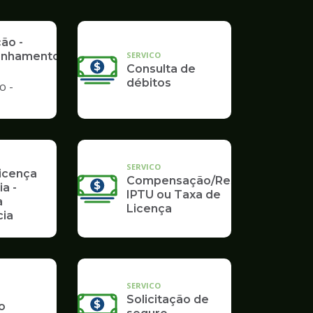
Poupatempo
ção -
SERVICO
nhamento
Consulta de
débitos
o -
SERVICO
Licença
Compensação/Restituição
ia -
IPTU ou Taxa de
a
Licença
ia
SERVICO
Solicitação de
o