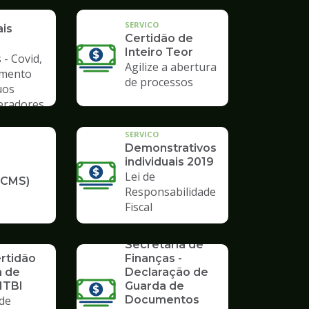
a de
SERVICO
ais
Certidão de
Inteiro Teor
 - Covid,
Agilize a abertura
amento
de processos
uos
Geradores
SERVICO
Demonstrativos
individuais 2019
Lei de
ICMS)
Responsabilidade
Fiscal
SERVICO
Formulários da
Secretaria de
ertidão
Finanças -
a de
Declaração de
ITBI
Guarda de
de
Documentos