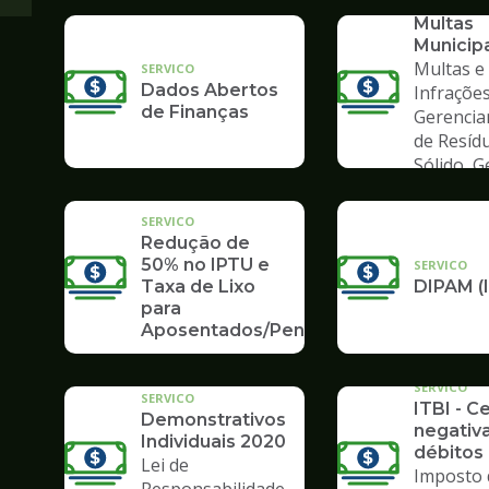
Consult
Multas
Municip
Multas e
SERVICO
Dados Abertos
Infrações
de Finanças
Gerenci
de Resíd
Sólido, 
de Lixo
SERVICO
Redução de
50% no IPTU e
SERVICO
Taxa de Lixo
DIPAM (
para
Aposentados/Pensionistas
SERVICO
SERVICO
ITBI - C
Demonstrativos
negativ
Individuais 2020
débitos 
Lei de
Imposto 