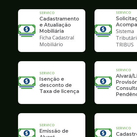
SERVICO
SERVICO
Solicita
Cadastramento
Acompa
e Atualiação
Sistema
Mobiliária
Ficha Cadastral
Tributári
Mobiliário
TRIBUS
SERVICO
SERVICO
Alvará/
Isenção e
Provisór
desconto de
Consult
Taxa de licença
Pendênc
SERVICO
SERVICO
Emissão de
Cadastr