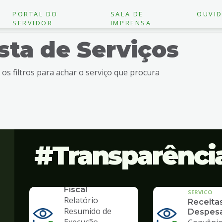
PORTAL DO
SALA DE
OUVID
SERVIDOR
IMPRENSA
ista de Serviços
e os filtros para achar o serviço que procura
Transparênci
SERVICO
Lei de
Responsabilidade
Fiscal
SERVICO
Relatório
Receita
Resumido de
Despes