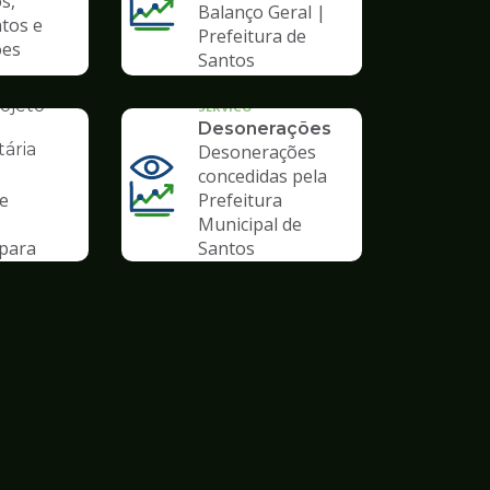
s,
Balanço Geral |
tos e
Prefeitura de
ões
Santos
AL
ojeto
SERVICO
Desonerações
ária
Desonerações
concedidas pela
de
Prefeitura
Municipal de
para
Santos