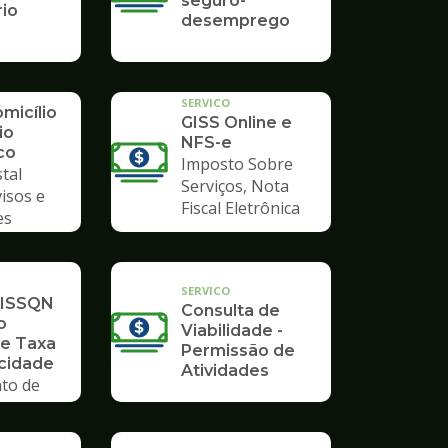
seguro-
rio
desemprego
SERVICO
micílio
GISS Online e
io
NFS-e
co
Imposto Sobre
tal
Serviços, Nota
visos e
Fiscal Eletrônica
es
SERVICO
 ISSQN
Consulta de
o
Viabilidade -
 e Taxa
Permissão de
icidade
Atividades
to de