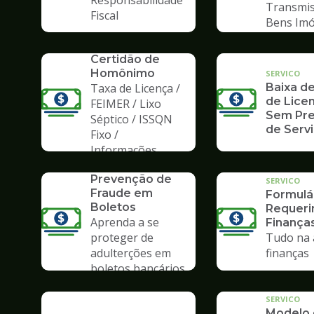
Responsabilidade
Transmis
Fiscal
Bens Imó
SERVICO
Certidão de
Homônimo
SERVICO
Taxa de Licença /
Baixa de
de Licen
FEIMER / Lixo
Sem Pre
Séptico / ISSQN
de Serv
Fixo /
Informações
SERVICO
Prevenção de
SERVICO
Fraude em
Formulá
Boletos
Requer
Aprenda a se
Finança
proteger de
Tudo na 
adulterções em
finanças
boletos bancários
SERVICO
Modelo