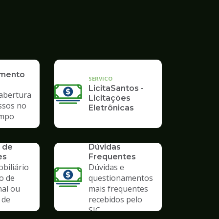
imento
SERVICO
LicitaSantos -
 abertura
Licitações
ssos no
Eletrônicas
mpo
SERVICO
 de
Dúvidas
es
Frequentes
biliário
Dúvidas e
o de
questionamentos
nal ou
mais frequentes
 de
recebidos pelo
SIC