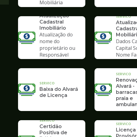
Mobiliária
SERVICO
Atualização
SERVICO
Cadastral
Atualiz
Imobiliário
Cadastr
Atualização do
Mobiliár
nome do
Dados Ca
proprietário ou
Capital S
Responsável
Nome Fa
Tributário
SERVICO
Renova
SERVICO
Alvará -
Baixa do Alvará
barraca
de Licença
praia e
ambulan
SERVICO
SERVICO
Certidão
Licença
Positiva de
Provisór