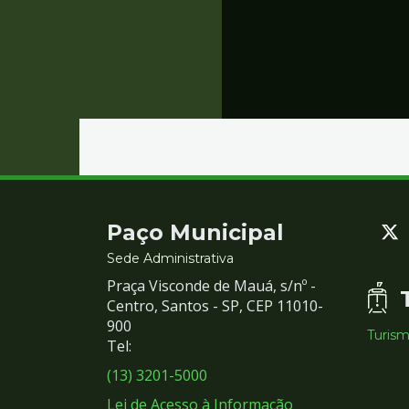
Contato
Paço Municipal
e
Sede Administrativa
Praça Visconde de Mauá, s/nº -
Redes
Centro, Santos - SP, CEP 11010-
900
Turis
Sociais
Tel:
(13) 3201-5000
Lei de Acesso à Informação