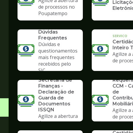
Agilize a abertura
Licitaçõ
de processos no
Eletrôni
Poupatempo
SERVICO
Dúvidas
SERVICO
Frequentes
Certidã
Dúvidas e
Inteiro 
questionamentos
Agilize a
mais frequentes
de proce
recebidos pelo
SERVICO
SIC
Formulários da
SERVICO
Secretaria de
Requer
Finanças -
CCM - C
Declaração de
de
Guarda de
Contrib
Documentos
Mobiliár
ISSQN
Agilize a
Agilize a abertura
de proce
de processos no
Poupate
SERVICO
Poupatempo
Certidã