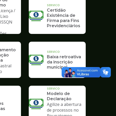
mo
SERVICO
icença /
Certidão
Existência de
 Lixo
Firma para Fins
/ ISSQN
Previdenciários
ções
ramento
SERVICO
ação
Baixa retroativa
ia
da inscrição
astral
municipal
io
SERVICO
Modelo de
Declaração
es
Agilize a abertura
ias
de processos no
Poupatempo