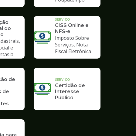
SERVICO
ação
GISS Online e
al do
NFS-e
io
Imposto Sobre
dastrais,
Serviços, Nota
ocial e
Fiscal Eletrônica
ntasia
ção de
SERVICO
Certidão de
s de
Interesse
Público
tes
ia para