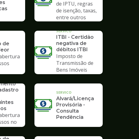
es
de IPTU, regras
cas
de isenção, taxas,
entre outros
SERVICO
ITBI - Certidão
negativa de
o de
débitos ITBI
Teor
Imposto de
 abertura
Transmissão de
ssos
Bens Imóveis
imento
adastro
SERVICO
Alvará/Licença
uintes
Provisória -
ios
Consulta
 abertura
Pendência
ssos no
mpo
o de