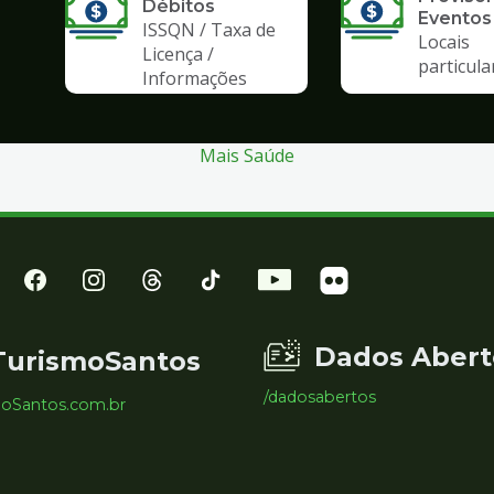
Débitos
Eventos
ISSQN / Taxa de
Locais
Licença /
particula
Informações
Mais Saúde
Dados Abert
TurismoSantos
/dadosabertos
moSantos.com.br