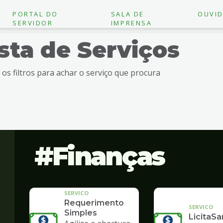
PORTAL DO
SALA DE
OUVID
SERVIDOR
IMPRENSA
ista de Serviços
e os filtros para achar o serviço que procura
Finanças
SERVICO
Requerimento
SERVICO
Simples
LicitaSa