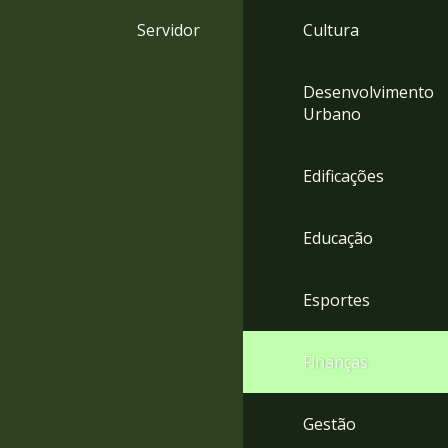
4
Servidor
Cultura
Acessibilidade
5
Desenvolvimento
Urbano
Edificações
Educação
Esportes
Finanças
Gestão