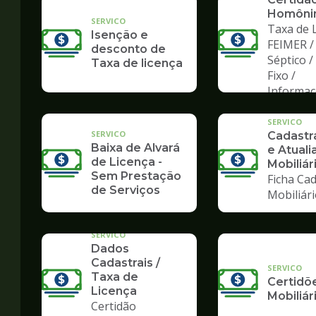
Homôni
SERVICO
Taxa de L
Isenção e
FEIMER /
desconto de
Séptico 
Taxa de licença
Fixo /
Informa
SERVICO
SERVICO
Cadast
Baixa de Alvará
e Atuali
de Licença -
Mobiliár
Sem Prestação
Ficha Cad
de Serviços
Mobiliár
SERVICO
Dados
Cadastrais /
SERVICO
Taxa de
Certidõ
Licença
Mobiliár
Certidão