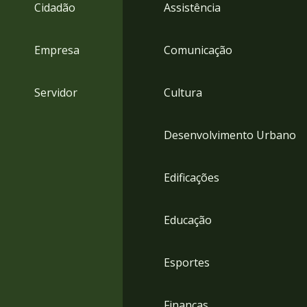
4
Cidadão
Assistência
Acessibilidade
5
Empresa
Comunicação
Servidor
Cultura
Desenvolvimento Urbano
Edificações
Educação
Esportes
Finanças