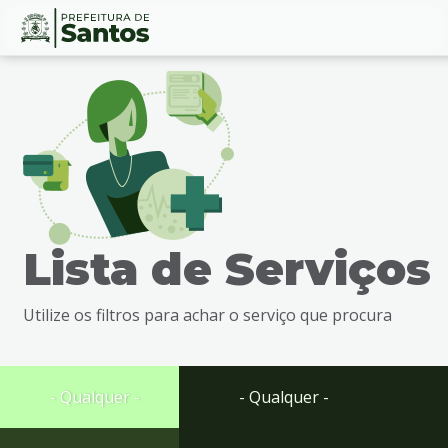
Ir
Conteúdo
para
o
conteúdo
1
Ir
para
o
menu
Lista de Serviços
2
Ir
para
Utilize os filtros para achar o serviço que procura
busca
3
Ir
para
- Qualquer -
- Qualquer -
o
rodapé