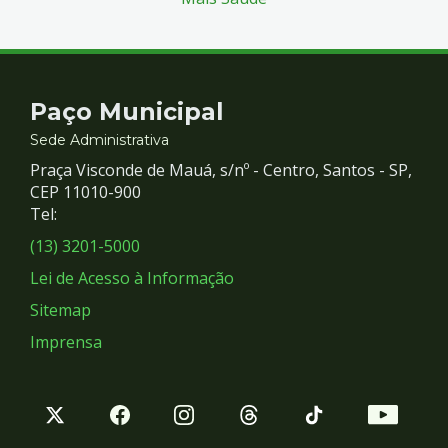
Contato
Paço Municipal
e
Sede Administrativa
Praça Visconde de Mauá, s/nº - Centro, Santos - SP,
Redes
CEP 11010-900
Tel:
Sociais
(13) 3201-5000
Lei de Acesso à Informação
Sitemap
Imprensa