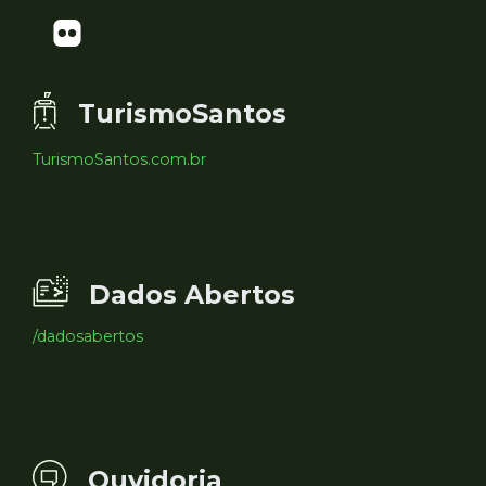
TurismoSantos
TurismoSantos.com.br
Dados Abertos
/dadosabertos
Ouvidoria