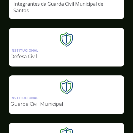
Integrantes da Guarda Civil Municipal de
Santos
Ilustração
da
INSTITUCIONAL
pagina
Defesa Civil
de
Segurança
Ilustração
da
INSTITUCIONAL
pagina
Guarda Civil Municipal
de
Segurança