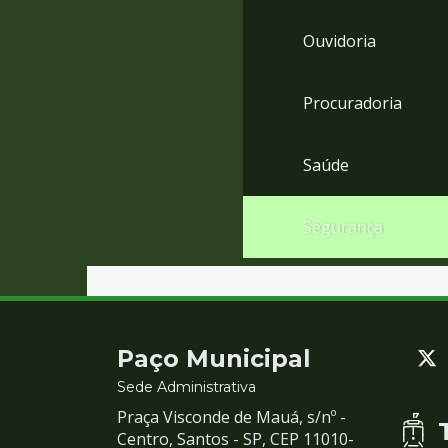
Ouvidoria
Procuradoria
Saúde
Segurança
Contato
Paço Municipal
e
Sede Administrativa
Praça Visconde de Mauá, s/nº -
Redes
Centro, Santos - SP, CEP 11010-