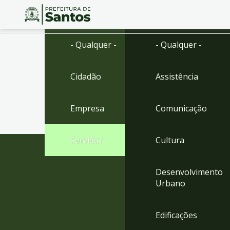
Ir
Conteúdo
- Qualquer -
- Qualquer -
para
o
conteúdo
Cidadão
Assistência
1
Ir
para
Empresa
Comunicação
o
menu
2
Servidor
Cultura
Ir
para
busca
Desenvolvimento
3
Urbano
Ir
para
o
Edificações
rodapé