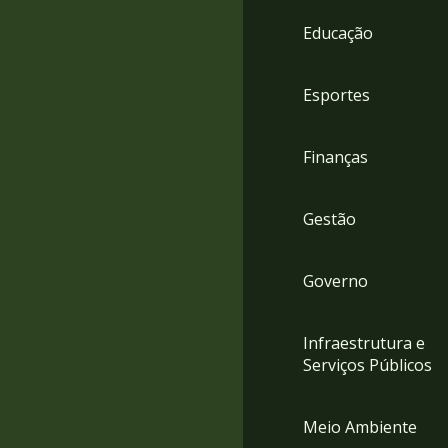
4
Educação
Acessibilidade
5
Esportes
Finanças
Gestão
Governo
Infraestrutura e
Serviços Públicos
Meio Ambiente