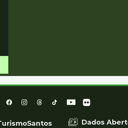
Dados Abert
TurismoSantos