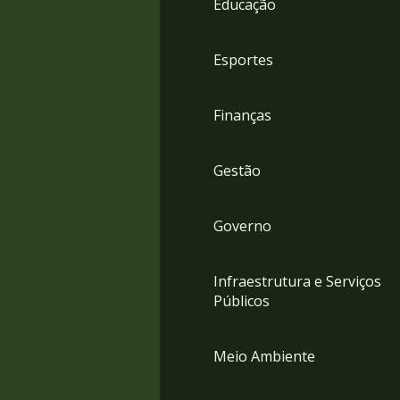
Educação
4
Acessibilidade
5
Esportes
Finanças
Gestão
Governo
Infraestrutura e Serviços
Públicos
Meio Ambiente