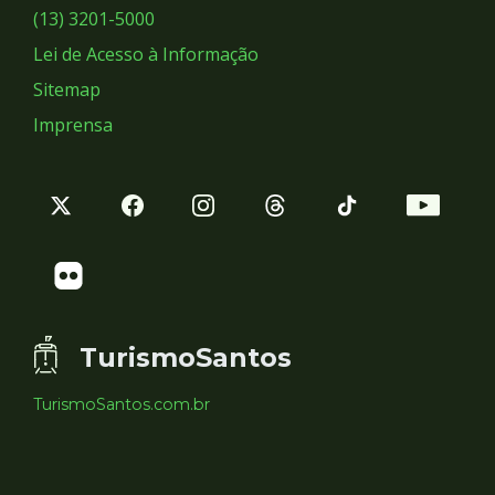
Sociais
(13) 3201-5000
Lei de Acesso à Informação
Sitemap
Imprensa
TurismoSantos
TurismoSantos.com.br