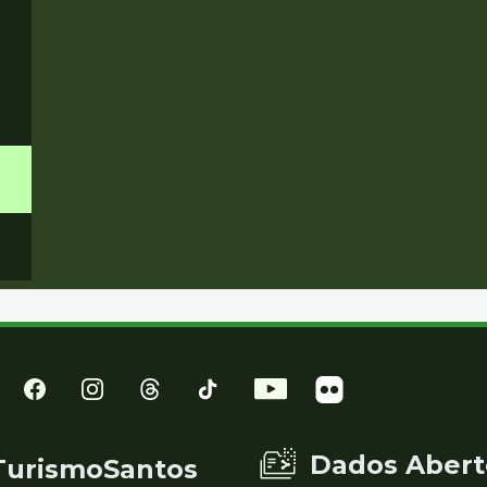
Dados Abert
TurismoSantos