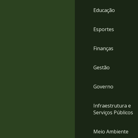
4
Educação
Acessibilidade
5
Esportes
Finanças
Gestão
Governo
Infraestrutura e
Serviços Públicos
Meio Ambiente