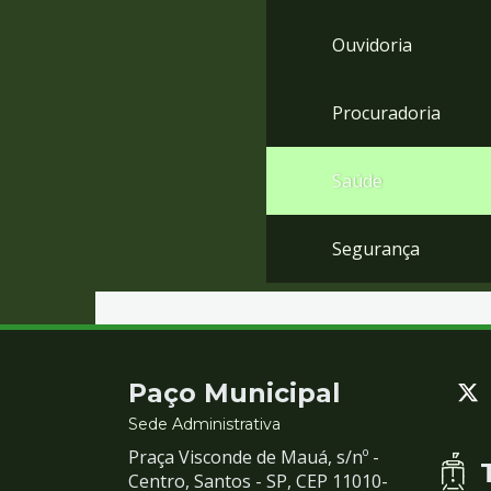
Ouvidoria
Procuradoria
Saúde
Segurança
Contato
Paço Municipal
e
Sede Administrativa
Praça Visconde de Mauá, s/nº -
Redes
Centro, Santos - SP, CEP 11010-