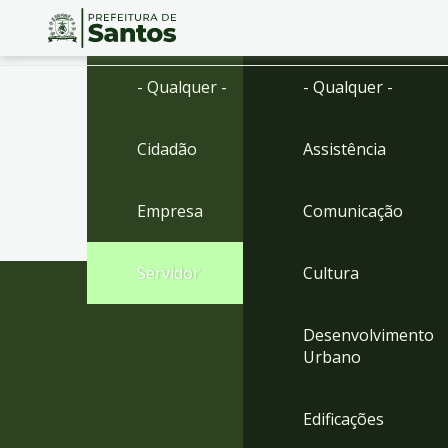
Ir
Conteúdo
- Qualquer -
- Qualquer -
para
o
conteúdo
Cidadão
Assistência
1
Ir
para
Empresa
Comunicação
o
menu
2
Servidor
Cultura
Ir
para
busca
Desenvolvimento
3
Urbano
Ir
para
o
Edificações
rodapé