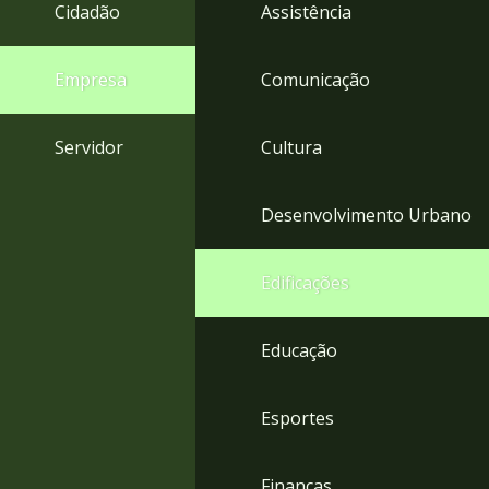
4
Cidadão
Assistência
Acessibilidade
5
Empresa
Comunicação
Servidor
Cultura
Desenvolvimento Urbano
Edificações
Educação
Esportes
Finanças