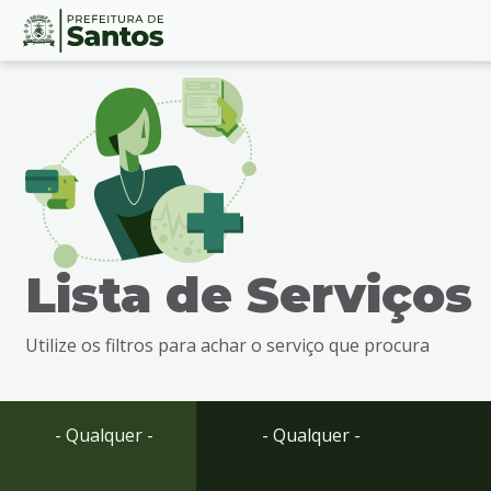
Ir
Conteúdo
para
o
conteúdo
1
Ir
para
o
menu
Lista de Serviços
2
Ir
para
Utilize os filtros para achar o serviço que procura
busca
3
Ir
para
- Qualquer -
- Qualquer -
o
rodapé