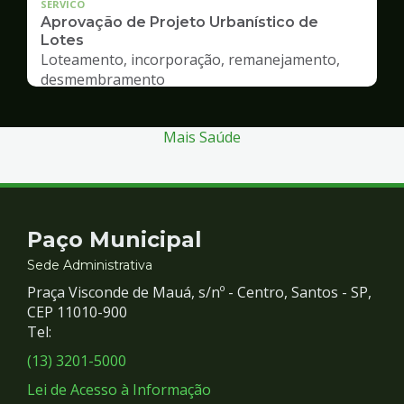
SERVICO
Aprovação de Projeto Urbanístico de
Lotes
Loteamento, incorporação, remanejamento,
desmembramento
Mais Saúde
Contato
Paço Municipal
e
Sede Administrativa
Praça Visconde de Mauá, s/nº - Centro, Santos - SP,
Redes
CEP 11010-900
Tel:
Sociais
(13) 3201-5000
Lei de Acesso à Informação