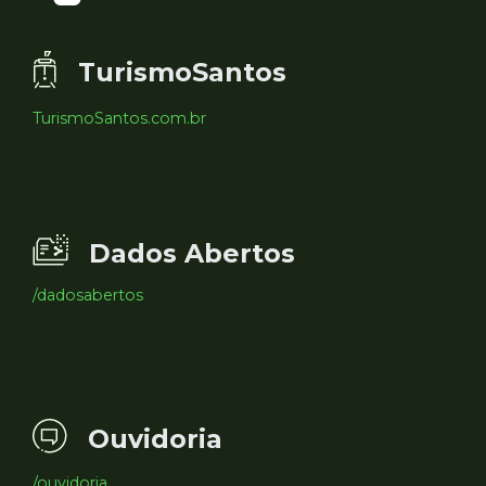
TurismoSantos
TurismoSantos.com.br
Dados Abertos
/dadosabertos
Ouvidoria
/ouvidoria