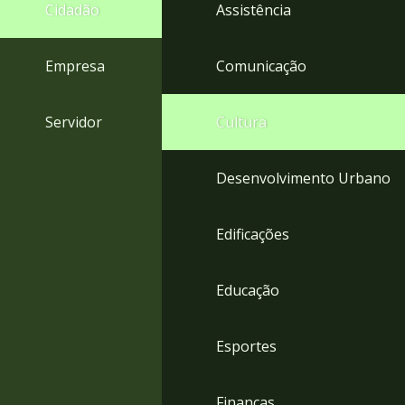
4
Cidadão
Assistência
Acessibilidade
5
Empresa
Comunicação
Servidor
Cultura
Desenvolvimento Urbano
Edificações
Educação
Esportes
Finanças