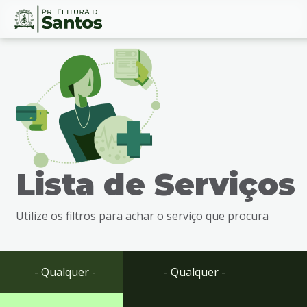
Ir
Conteúdo
para
o
conteúdo
1
Ir
para
o
menu
Lista de Serviços
2
Ir
para
Utilize os filtros para achar o serviço que procura
busca
3
Ir
para
- Qualquer -
- Qualquer -
o
rodapé