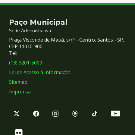
Contato
Paço Municipal
e
Sede Administrativa
Praça Visconde de Mauá, s/nº - Centro, Santos - SP,
Redes
CEP 11010-900
Tel:
Sociais
(13) 3201-5000
Lei de Acesso à Informação
Sitemap
Imprensa