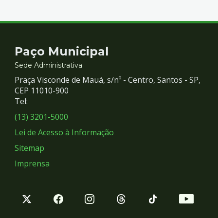
Contato
Paço Municipal
e
Sede Administrativa
Praça Visconde de Mauá, s/nº - Centro, Santos - SP,
Redes
CEP 11010-900
Tel:
Sociais
(13) 3201-5000
Lei de Acesso à Informação
Sitemap
Imprensa