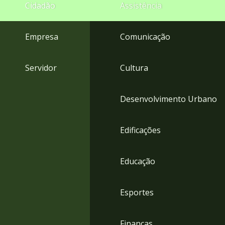
4
Cidadão
Assistência
Acessibilidade
5
Empresa
Comunicação
Servidor
Cultura
Desenvolvimento Urbano
Edificações
Educação
Esportes
Finanças