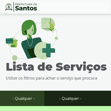
Ir
Conteúdo
para
o
conteúdo
1
Ir
para
o
menu
Lista de Serviços
2
Ir
para
Utilize os filtros para achar o serviço que procura
busca
3
Ir
para
- Qualquer -
- Qualquer -
o
rodapé