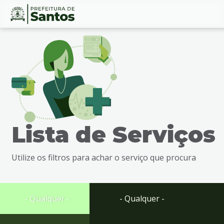
Ir
Conteúdo
para
o
conteúdo
1
Ir
para
o
menu
Lista de Serviços
2
Ir
para
Utilize os filtros para achar o serviço que procura
busca
3
Ir
para
- Qualquer -
- Qualquer -
o
rodapé