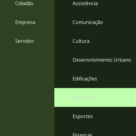
4
Cidadão
Assistência
Acessibilidade
5
Empresa
Comunicação
Servidor
Cultura
Desenvolvimento Urbano
Edificações
Educação
Esportes
Finanças