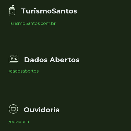
TurismoSantos
TurismoSantos.com.br
Dados Abertos
/dadosabertos
Ouvidoria
/ouvidoria