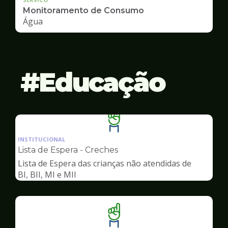
Monitoramento de Consumo
Água
Educação
Ilustração
da
INSTITUCIONAL
pagina
Lista de Espera - Creches
de
Lista de Espera das crianças não atendidas de
Educação
BI, BII, MI e MII
Ilustração