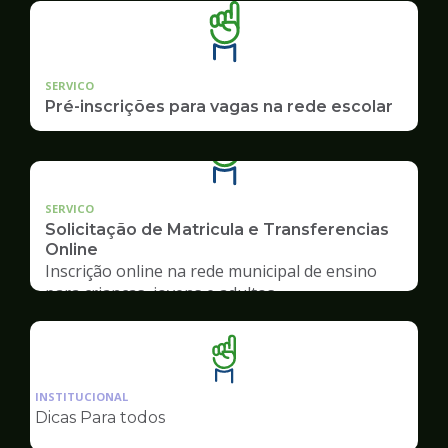
SERVICO
Pré-inscrições para vagas na rede escolar
SERVICO
Solicitação de Matricula e Transferencias
Online
Inscrição online na rede municipal de ensino
para crianças, jovens e adultos
Ilustração
da
INSTITUCIONAL
pagina
Dicas Para todos
de