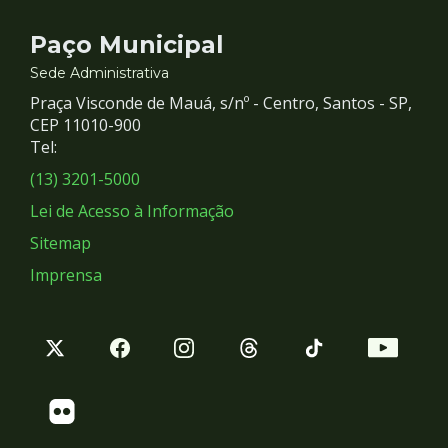
Contato
Paço Municipal
e
Sede Administrativa
Praça Visconde de Mauá, s/nº - Centro, Santos - SP,
Redes
CEP 11010-900
Tel:
Sociais
(13) 3201-5000
Lei de Acesso à Informação
Sitemap
Imprensa