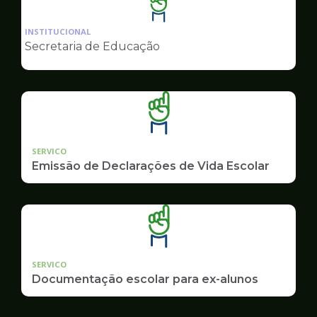
Ilustração
da
INSTITUCIONAL
pagina
Secretaria de Educação
de
Educação
SERVICO
Emissão de Declarações de Vida Escolar
SERVICO
Documentação escolar para ex-alunos