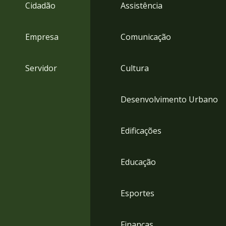
4
Cidadão
Assistência
Acessibilidade
5
Empresa
Comunicação
Servidor
Cultura
Desenvolvimento Urbano
Edificações
Educação
Esportes
Finanças