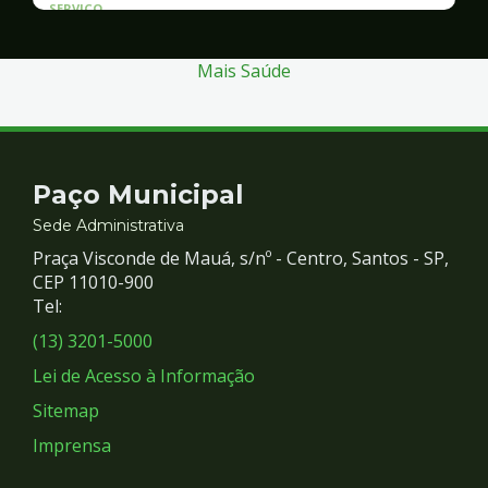
SERVICO
Atendimento às Vítimas de Violência
Mais Saúde
Contato
Paço Municipal
e
Sede Administrativa
Praça Visconde de Mauá, s/nº - Centro, Santos - SP,
Redes
CEP 11010-900
Tel:
Sociais
(13) 3201-5000
Lei de Acesso à Informação
Sitemap
Imprensa