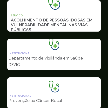
SERVICO
ACOLHIMENTO DE PESSOAS IDOSAS EM
VULNERABILIDADE MENTAL NAS VIAS
PÚBLICAS
Ilustração
da
INSTITUCIONAL
pagina
Departamento de Vigilância em Saúde
de
DEVIG
Saúde
Ilustração
da
INSTITUCIONAL
pagina
Prevenção ao Câncer Bucal
de