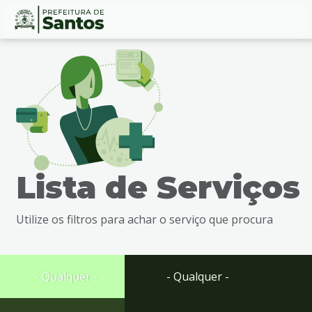
Ir
Conteúdo
para
o
conteúdo
1
Ir
para
o
menu
Lista de Serviços
2
Ir
para
Utilize os filtros para achar o serviço que procura
busca
3
Ir
para
- Qualquer -
- Qualquer -
o
rodapé