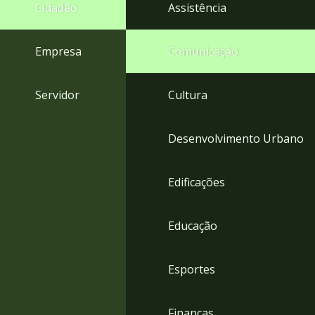
4
Cidadão
Assistência
Acessibilidade
5
Empresa
Comunicação
Servidor
Cultura
Desenvolvimento Urbano
Edificações
Educação
Esportes
Finanças