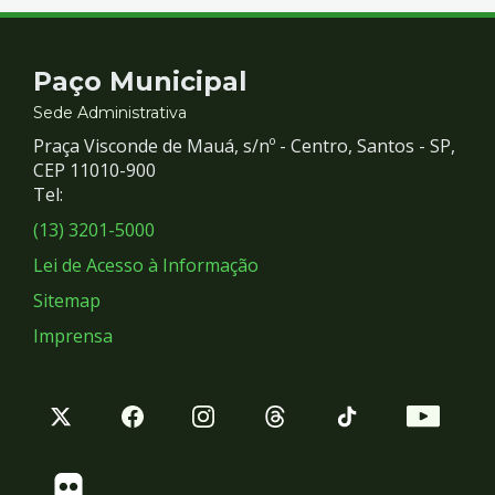
Contato
Paço Municipal
e
Sede Administrativa
Praça Visconde de Mauá, s/nº - Centro, Santos - SP,
Redes
CEP 11010-900
Tel:
Sociais
(13) 3201-5000
Lei de Acesso à Informação
Sitemap
Imprensa