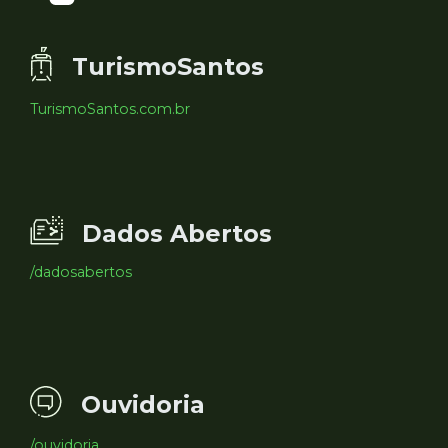
TurismoSantos
TurismoSantos.com.br
Dados Abertos
/dadosabertos
Ouvidoria
/ouvidoria