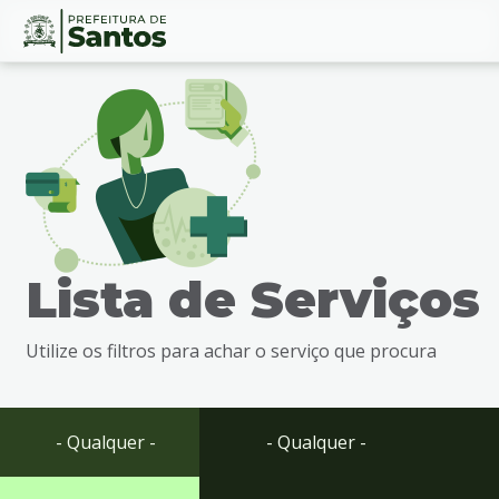
Ir
Conteúdo
para
o
conteúdo
1
Ir
para
o
menu
Lista de Serviços
2
Ir
para
Utilize os filtros para achar o serviço que procura
busca
3
Ir
para
- Qualquer -
- Qualquer -
o
rodapé