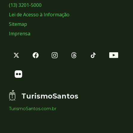
Sociais
(13) 3201-5000
Lei de Acesso à Informação
Sitemap
Imprensa
TurismoSantos
TurismoSantos.com.br