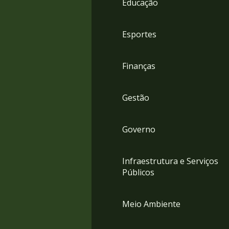
Educação
4
Acessibilidade
5
Esportes
Finanças
Gestão
Governo
Infraestrutura e Serviços
Públicos
Meio Ambiente