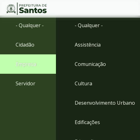
Ir
Conteúdo
- Qualquer -
- Qualquer -
para
o
conteúdo
Cidadão
Assistência
1
Ir
para
Empresa
Comunicação
o
menu
2
Servidor
Cultura
Ir
para
busca
Desenvolvimento Urbano
3
Ir
para
Edificações
o
rodapé