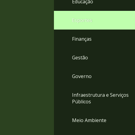
Educação
4
Acessibilidade
5
Esportes
Finanças
Gestão
Governo
Infraestrutura e Serviços
Públicos
Meio Ambiente