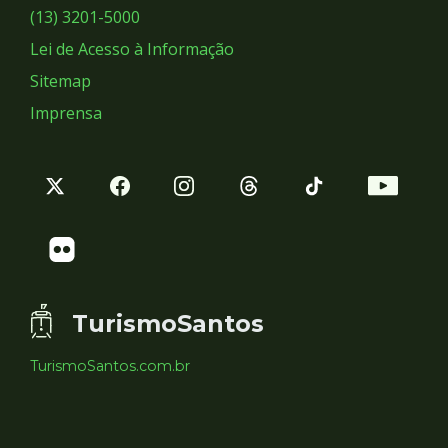
Sociais
(13) 3201-5000
Lei de Acesso à Informação
Sitemap
Imprensa
TurismoSantos
TurismoSantos.com.br