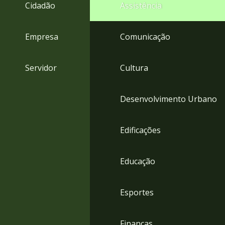
4
Cidadão
Assistência
Acessibilidade
5
Empresa
Comunicação
Servidor
Cultura
Desenvolvimento Urbano
Edificações
Educação
Esportes
Finanças