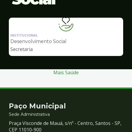
Ilustração
da
INSTITUCIONAL
pagina
Desenvolvimento Social
de
Secretaria
Desenvolvimento
Social
Mais Saúde
Contato
Paço Municipal
e
Sede Administrativa
Praça Visconde de Mauá, s/nº - Centro, Santos - SP,
Redes
CEP 11010-900