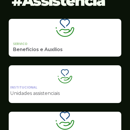
Assistência
SERVICO
Benefícios e Auxílios
Ilustração
da
INSTITUCIONAL
pagina
Unidades assistenciais
de
Assistência