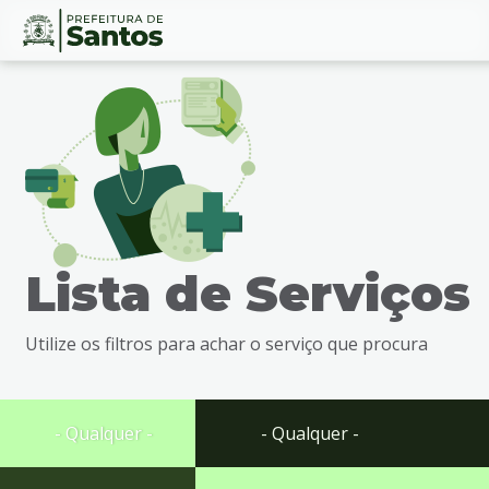
Ir
Conteúdo
para
o
conteúdo
1
Ir
para
o
menu
Lista de Serviços
2
Ir
para
Utilize os filtros para achar o serviço que procura
busca
3
Ir
para
- Qualquer -
- Qualquer -
o
rodapé