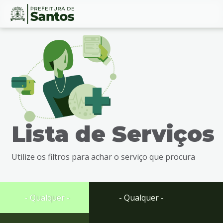
Ir
Conteúdo
para
o
conteúdo
1
Ir
para
o
menu
Lista de Serviços
2
Ir
para
Utilize os filtros para achar o serviço que procura
busca
3
Ir
para
- Qualquer -
- Qualquer -
o
rodapé