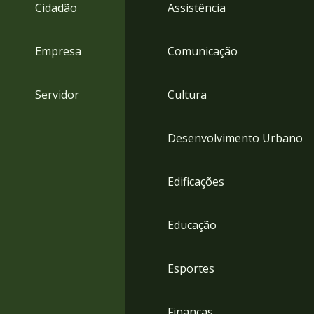
4
Cidadão
Assistência
Acessibilidade
5
Empresa
Comunicação
Servidor
Cultura
Desenvolvimento Urbano
Edificações
Educação
Esportes
Finanças