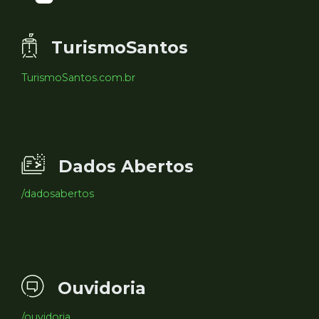
TurismoSantos
TurismoSantos.com.br
Dados Abertos
/dadosabertos
Ouvidoria
/ouvidoria