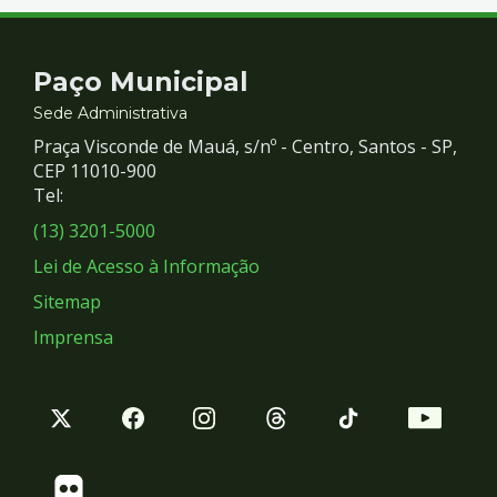
Contato
Paço Municipal
e
Sede Administrativa
Praça Visconde de Mauá, s/nº - Centro, Santos - SP,
Redes
CEP 11010-900
Tel:
Sociais
(13) 3201-5000
Lei de Acesso à Informação
Sitemap
Imprensa