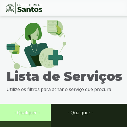
Ir
Conteúdo
para
o
conteúdo
1
Ir
para
o
menu
Lista de Serviços
2
Ir
para
Utilize os filtros para achar o serviço que procura
busca
3
Ir
para
- Qualquer -
- Qualquer -
o
rodapé