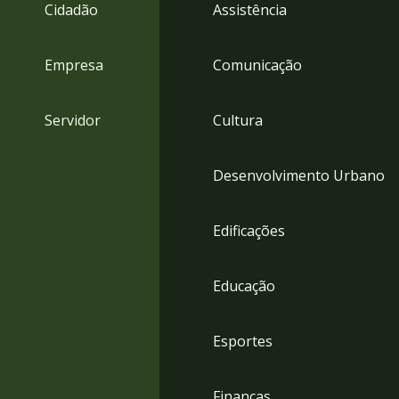
4
Cidadão
Assistência
Acessibilidade
5
Empresa
Comunicação
Servidor
Cultura
Desenvolvimento Urbano
Edificações
Educação
Esportes
Finanças