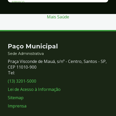
SERVICO
Atendimento às Vítimas de Violência
Mais Saúde
Contato
Paço Municipal
e
Sede Administrativa
Praça Visconde de Mauá, s/nº - Centro, Santos - SP,
Redes
CEP 11010-900
Tel:
Sociais
(13) 3201-5000
Lei de Acesso à Informação
Sitemap
Imprensa