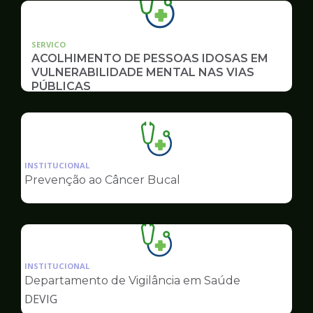
SERVICO
ACOLHIMENTO DE PESSOAS IDOSAS EM
VULNERABILIDADE MENTAL NAS VIAS
PÚBLICAS
Ilustração
da
INSTITUCIONAL
pagina
Prevenção ao Câncer Bucal
de
Saúde
Ilustração
da
INSTITUCIONAL
pagina
Departamento de Vigilância em Saúde
de
DEVIG
Saúde