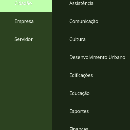
4
Cidadão
Assistência
Acessibilidade
5
Empresa
Comunicação
Servidor
Cultura
Desenvolvimento Urbano
Edificações
Educação
Esportes
Finanças