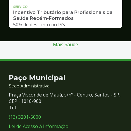
SERVICO
Incentivo Tributário para Profissionais da
Saúde Recém-Formados
50% de desconto no ISS
Mais Saúde
Contato
Paço Municipal
e
Sede Administrativa
Praça Visconde de Mauá, s/nº - Centro, Santos - SP,
Redes
CEP 11010-900
Tel:
Sociais
(13) 3201-5000
Lei de Acesso à Informação