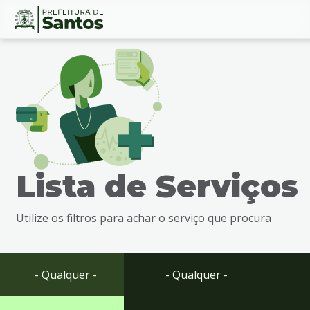
Ir
Conteúdo
para
o
conteúdo
1
Ir
para
o
menu
Lista de Serviços
2
Ir
para
Utilize os filtros para achar o serviço que procura
busca
3
Ir
para
- Qualquer -
- Qualquer -
o
rodapé